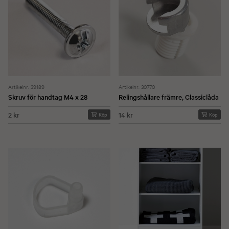
Artikelnr. 39189
Artikelnr. 30770
Skruv för handtag M4 x 28
Relingshållare främre, Classiclåda
2 kr
14 kr
Köp
Köp