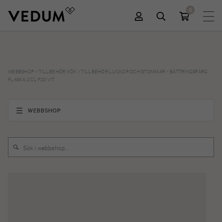
0
WEBBSHOP
>
TILLBEHÖR KÖK
>
TILLBEHÖR LUCKOR OCH STOMMAR
>
BÄTTRINGSFÄRG
FLASKA 2 CL F20 VIT
WEBBSHOP