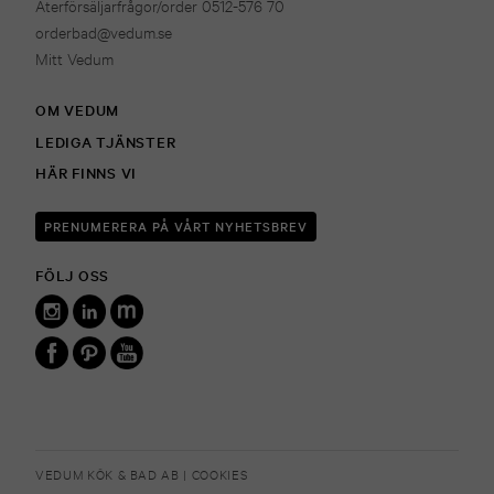
Återförsäljarfrågor/order 0512-576 70
orderbad@vedum.se
Mitt Vedum
OM VEDUM
LEDIGA TJÄNSTER
HÄR FINNS VI
PRENUMERERA PÅ VÅRT NYHETSBREV
FÖLJ OSS
VEDUM KÖK & BAD AB |
COOKIES