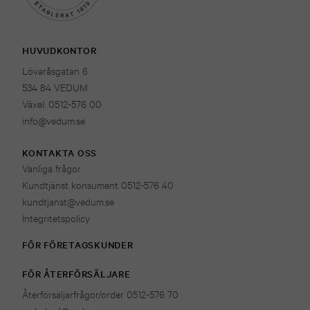
HUVUDKONTOR
Lövaråsgatan 6
534 84 VEDUM
Växel: 0512-576 00
info@vedum.se
KONTAKTA OSS
Vanliga frågor
Kundtjänst konsument 0512-576 40
kundtjanst@vedum.se
Integritetspolicy
FÖR FÖRETAGSKUNDER
FÖR ÅTERFÖRSÄLJARE
Återförsäljarfrågor/order 0512-576 70