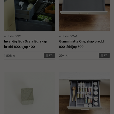
Artikelnr. 32132
Artikelnr. 30742
Invändig låda Scala låg, skåp
Gummimatta One, skåp bredd
bredd 800, djup 400
800 låddjup 500
1 808 kr
294 kr
Köp
Köp