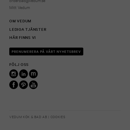
orderbad@vedum.se
Mitt Vedum
OM VEDUM
LEDIGA TJÄNSTER
HÄR FINNS VI
PRENUMERERA PÅ VÅRT NYHETSBREV
FÖLJ OSS
VEDUM KÖK & BAD AB |
COOKIES