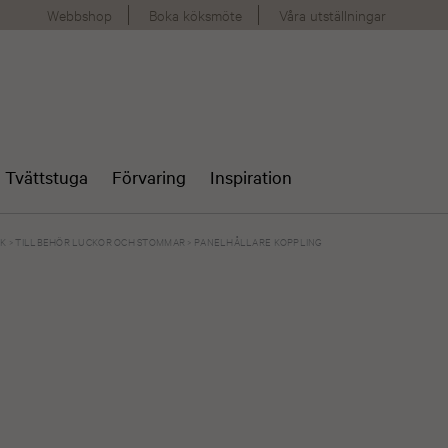
Webbshop
Boka köksmöte
Våra utställningar
Tvättstuga
Förvaring
Inspiration
ÖK
>
TILLBEHÖR LUCKOR OCH STOMMAR
>
PANELHÅLLARE KOPPLING