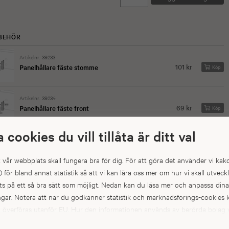
LBEHÖR
Artikelnr. 39233
101 kr
Panelhållare fäste stomme
Köp
Artikelnr. 39234
69 kr
Panelhållare fäste front
Köp
a cookies du vill tillåta är ditt val
Artikelnr. 39233
101 kr
Panelhållare fäste stomme
Köp
att vår webbplats skall fungera bra för dig. För att göra det använder vi kak
) för bland annat statistik så att vi kan lära oss mer om hur vi skall utveck
Artikelnr. 39234
s på ett så bra sätt som möjligt. Nedan kan du läsa mer och anpassa dina
69 kr
Panelhållare fäste front
Köp
ingar. Notera att när du godkänner statistik och marknadsförings-cookie
a överföras utanför EU. Hur den informationen används av berörda bolag v
kt. Till exempel uppfyller inte USA:s lagstiftning alla de krav gällande hant