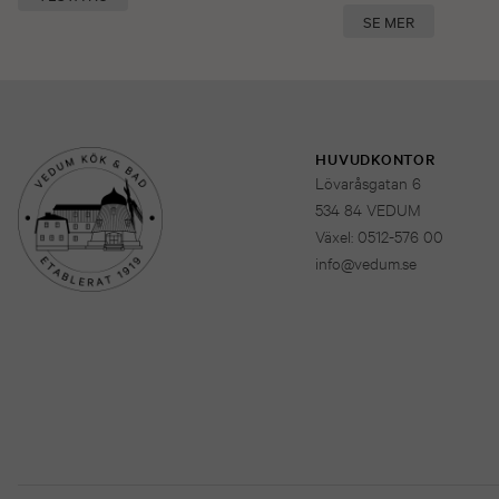
SE MER
HUVUDKONTOR
Lövaråsgatan 6
534 84 VEDUM
Växel: 0512-576 00
info@vedum.se