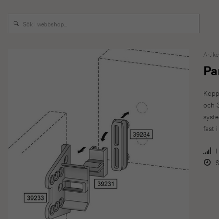
Artike
Pa
Koppl
och 3
syste
fast 
I
S