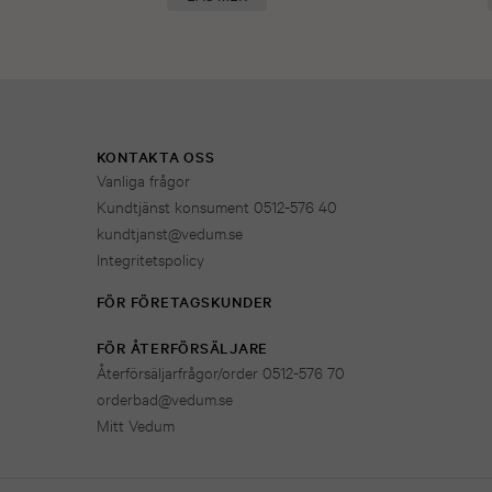
KONTAKTA OSS
Vanliga frågor
Kundtjänst konsument 0512-576 40
kundtjanst@vedum.se
Integritetspolicy
FÖR FÖRETAGSKUNDER
FÖR ÅTERFÖRSÄLJARE
Återförsäljarfrågor/order 0512-576 70
orderbad@vedum.se
Mitt Vedum