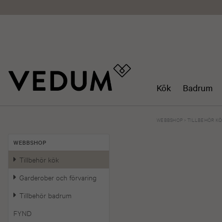
Kök
Badrum
WEBBSHOP
>
TILLBEHÖR K
WEBBSHOP
Tillbehör kök
Garderober och förvaring
Tillbehör badrum
FYND