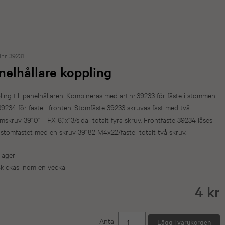
lnr. 39231
nelhållare koppling
ing till panelhållaren. Kombineras med art.nr.39233 för fäste i stommen
9234 för fäste i fronten. Stomfäste 39233 skruvas fast med två
mskruv 39101 TFX 6,1x13/sida=totalt fyra skruv. Frontfäste 39234 låses
i stomfästet med en skruv 39182 M4x22/fäste=totalt två skruv.
 lager
kickas inom en vecka
4 kr
Antal