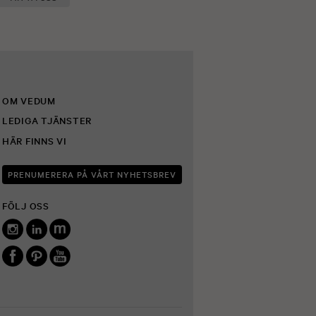
OM VEDUM
LEDIGA TJÄNSTER
HÄR FINNS VI
PRENUMERERA PÅ VÅRT NYHETSBREV
FÖLJ OSS