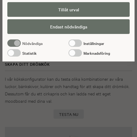
brottsbekämpande myndigheterna har fått tillgång till. Genom att godkänna
Tillåt urval
statistik och marknadsförings-cookies nedan bekräftar du att du samtycker
till att data överförs till tredje land.
Endast nödvändiga
Nödvändiga
Inställningar
Statistik
Marknadsföring
SKAPA DITT DRÖMKÖK
I vår kökskonfigurator kan du testa olika kombinationer av våra
luckor, bänkskivor, kulörer och handtag för att skapa ditt drömkök.
Dessutom får du ett cirkapris och kan ladda ned ett eget
moodboard med dina val.
TESTA NU