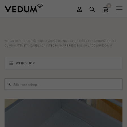
0
WEBBSHOP
>
TILLBEHÖR KÖK
>
LÅDINREDNING
>
TILLBEHÖR TILL LÅDOR INTEGRA
>
GUMMIMATTA STANDARDLÅDA INTEGRA, SKÅP BREDD 800 MM LÅDDJUP 500 MM
WEBBSHOP