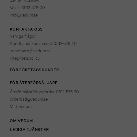
Växel: 0512-576 00
info@vedum.se
KONTAKTA OSS
Vanliga frågor
Kundtjänst konsument 0512-576 40
kundtjanst@vedum.se
Integritetspolicy
FÖR FÖRETAGSKUNDER
FÖR ÅTERFÖRSÄLJARE
Återförsäljarfrågor/order 0512-576 70
orderbad@vedum.se
Mitt Vedum
OM VEDUM
LEDIGA TJÄNSTER