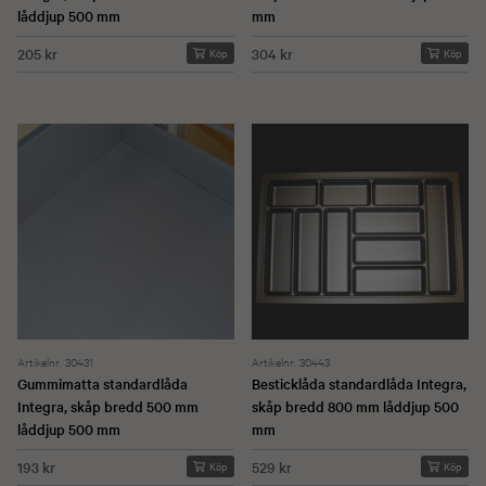
låddjup 500 mm
mm
205 kr
304 kr
Köp
Köp
Artikelnr. 30431
Artikelnr. 30443
Gummimatta standardlåda
Besticklåda standardlåda Integra,
Integra, skåp bredd 500 mm
skåp bredd 800 mm låddjup 500
låddjup 500 mm
mm
193 kr
529 kr
Köp
Köp