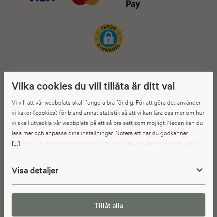
Vilka cookies du vill tillåta är ditt val
Vi vill att vår webbplats skall fungera bra för dig. För att göra det använder
vi kakor (cookies) för bland annat statistik så att vi kan lära oss mer om hur
vi skall utveckla vår webbplats på ett så bra sätt som möjligt. Nedan kan du
läsa mer och anpassa dina inställningar. Notera att när du godkänner
statistik och marknadsförings-cookies kommer viss data överföras utanför
[...]
EU. Hur den informationen används av berörda bolag vet vi inte exakt. Till
exempel uppfyller inte USA:s lagstiftning alla de krav gällande hantering av
Visa detaljer
personuppgifter som ställs inom EU, vilket kan innebära vissa risker för
dina personuppgifter. De berörda bolagen måste lämna över uppgifter till
brottsbekämpande myndigheter i USA om de får en sådan begäran. Det kan
dock vara svårt eller omöjligt för dig att hävda dina rättigheter, t.ex. rätten
Tillåt alla
till radering, gällande eventuella personuppgifter som de