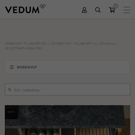
0
WEBBSHOP
>
TILLBEHÖR KÖK
>
LÅDINREDNING
>
TILLBEHÖR TILL LÅDA SCALA
>
KRYDDTRAPPA SESAM 550
WEBBSHOP