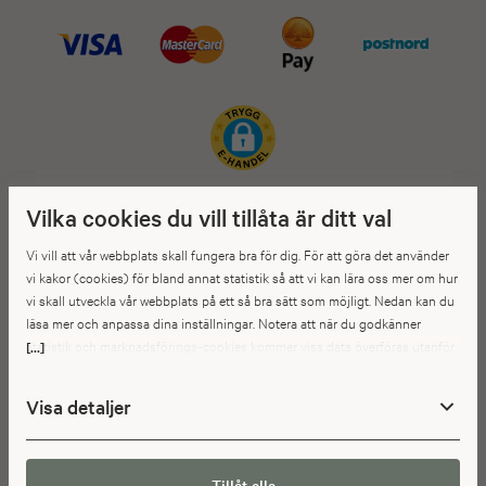
Vilka cookies du vill tillåta är ditt val
Vi vill att vår webbplats skall fungera bra för dig. För att göra det använder
vi kakor (cookies) för bland annat statistik så att vi kan lära oss mer om hur
vi skall utveckla vår webbplats på ett så bra sätt som möjligt. Nedan kan du
läsa mer och anpassa dina inställningar. Notera att när du godkänner
statistik och marknadsförings-cookies kommer viss data överföras utanför
[...]
EU. Hur den informationen används av berörda bolag vet vi inte exakt. Till
exempel uppfyller inte USA:s lagstiftning alla de krav gällande hantering av
Visa detaljer
personuppgifter som ställs inom EU, vilket kan innebära vissa risker för
dina personuppgifter. De berörda bolagen måste lämna över uppgifter till
brottsbekämpande myndigheter i USA om de får en sådan begäran. Det kan
dock vara svårt eller omöjligt för dig att hävda dina rättigheter, t.ex. rätten
Tillåt alla