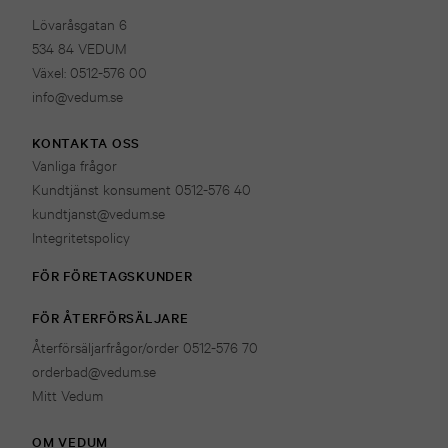
Lövaråsgatan 6
534 84 VEDUM
Växel: 0512-576 00
info@vedum.se
KONTAKTA OSS
Vanliga frågor
Kundtjänst konsument 0512-576 40
kundtjanst@vedum.se
Integritetspolicy
FÖR FÖRETAGSKUNDER
FÖR ÅTERFÖRSÄLJARE
Återförsäljarfrågor/order 0512-576 70
orderbad@vedum.se
Mitt Vedum
OM VEDUM