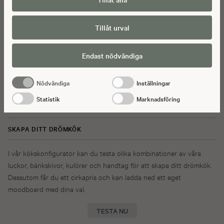
till radering, gällande eventuella personuppgifter som de
brottsbekämpande myndigheterna har fått tillgång till. Genom att godkänna
Tillåt urval
statistik och marknadsförings-cookies nedan bekräftar du att du samtycker
till att data överförs till tredje land.
Endast nödvändiga
Nödvändiga
Inställningar
Statistik
Marknadsföring
SKAPA DITT DRÖMKÖK
I vår kökskonfigurator kan du testa olika kombinationer av våra
luckor, bänkskivor, kulörer och handtag för att skapa ditt drömkök.
Dessutom får du ett cirkapris och kan ladda ned ett eget
moodboard med dina val.
TESTA NU