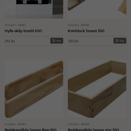
Artikelnr. 46067
Artikelnr. 30465
Hylla skåp bredd 600
Knivblock Sesam 550
214 kr
763 kr
Köp
Köp
Artikelnr. 30464
Artikelnr. 30463
Redskapslåda Sesam liten 550
Redskapslåda Sesam stor 550