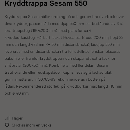
Kryddtrappa Sesam 550
Kryddtrappa Sesam håller ordning på och ger en bra överblick över
dina kryddor, passar i låda med djup 550 mm, set bestående av 3 st
lösa trappsteg (160x200 mm) med plats för ca 4
kryddburkar/steg. Hållbart lackat Hevea trä. Bredd 200 mm, höjd 23
mm och längd 478 mm (+ 50 mm distansbricka), låddjup 550 mm
levereras med en distansbricka i trä för utfyllnad, brickan placeras
bakom eller framför kryddtrappan och skapar ett extra fack för
småprylar (200x50 mm). Kombinera med fler delar i Sesam
träutförande eller redskapslådor Kapris i scalagrå lackad plåt,
gummimatta art.nr 30763-69 rekommenderas i botten på
lådan. Rekommenderad storlek på kryddburkar max längd 110 mm
och ø 40 mm.
I lager
Skickas inom en vecka