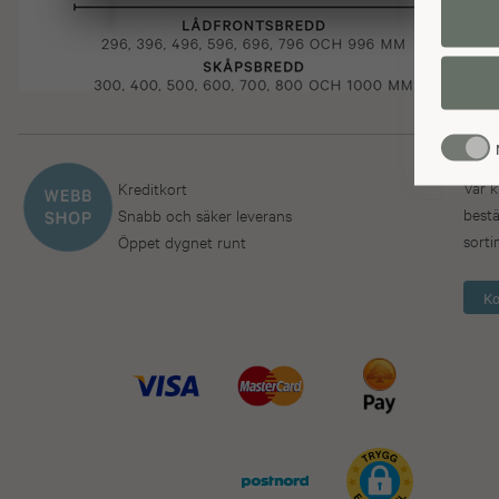
överförs 
Vår k
Kreditkort
bestä
Snabb och säker leverans
sorti
Öppet dygnet runt
Ko