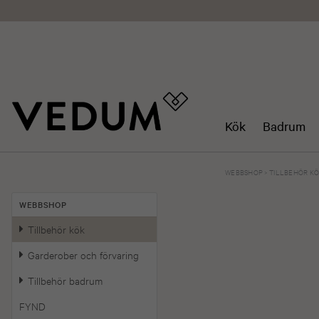
Kök
Badrum
WEBBSHOP
>
TILLBEHÖR K
WEBBSHOP
Tillbehör kök
Garderober och förvaring
Tillbehör badrum
FYND