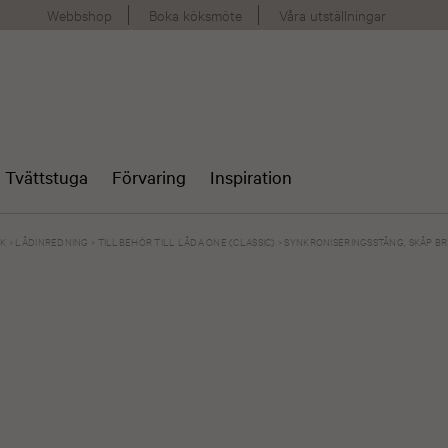
Webbshop
Boka köksmöte
Våra utställningar
Tvättstuga
Förvaring
Inspiration
ÖK
>
LÅDINREDNING
>
TILLBEHÖR TILL LÅDA ONE (CLASSIC)
>
SYNKRONISERINGSSTÅNG, SKÅP B