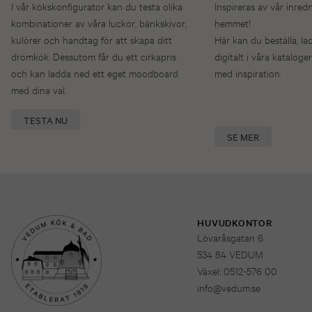
I vår kökskonfigurator kan du testa olika
Inspireras av vår inred
kombinationer av våra luckor, bänkskivor,
hemmet!
kulörer och handtag för att skapa ditt
Här kan du beställa, la
drömkök. Dessutom får du ett cirkapris
digitalt i våra kataloger
och kan ladda ned ett eget moodboard
med inspiration.
med dina val.
TESTA NU
SE MER
HUVUDKONTOR
Lövaråsgatan 6
534 84 VEDUM
Växel: 0512-576 00
info@vedum.se