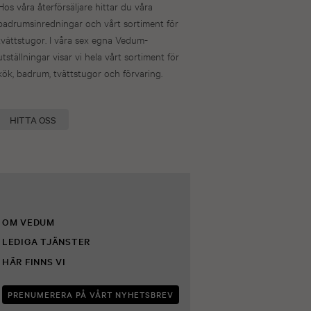
Hos våra återförsäljare hittar du våra
badrumsinredningar och vårt sortiment för
tvättstugor. I våra sex egna Vedum-
utställningar visar vi hela vårt sortiment för
kök, badrum, tvättstugor och förvaring.
HITTA OSS
OM VEDUM
LEDIGA TJÄNSTER
HÄR FINNS VI
PRENUMERERA PÅ VÅRT NYHETSBREV