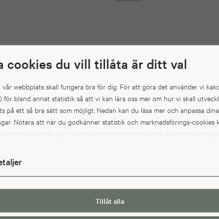
a cookies du vill tillåta är ditt val
 enligt bilden. När vi pratar om lådinredning menar vi lådfrontens
596 mm.
att vår webbplats skall fungera bra för dig. För att göra det använder vi kak
) för bland annat statistik så att vi kan lära oss mer om hur vi skall utveck
s på ett så bra sätt som möjligt. Nedan kan du läsa mer och anpassa dina
ingar. Notera att när du godkänner statistik och marknadsförings-cookie
a överföras utanför EU. Hur den informationen används av berörda bolag v
kt. Till exempel uppfyller inte USA:s lagstiftning alla de krav gällande hant
pgifter som ställs inom EU, vilket kan innebära vissa risker för dina
etaljer
pgifter. De berörda bolagen måste lämna över uppgifter till brottsbekä
ter i USA om de får en sådan begäran. Det kan dock vara svårt eller omöj
ävda dina rättigheter, t.ex. rätten till radering, gällande eventuella person
Tillåt alla
rottsbekämpande myndigheterna har fått tillgång till. Genom att godkän
k och marknadsförings-cookies nedan bekräftar du att du samtycker till att