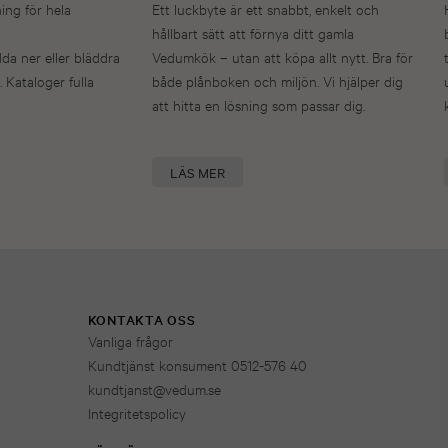
ning för hela
Ett luckbyte är ett snabbt, enkelt och
hållbart sätt att förnya ditt gamla
dda ner eller bläddra
Vedumkök – utan att köpa allt nytt. Bra för
. Kataloger fulla
både plånboken och miljön. Vi hjälper dig
att hitta en lösning som passar dig.
LÄS MER
KONTAKTA OSS
Vanliga frågor
Kundtjänst konsument 0512-576 40
kundtjanst@vedum.se
Integritetspolicy