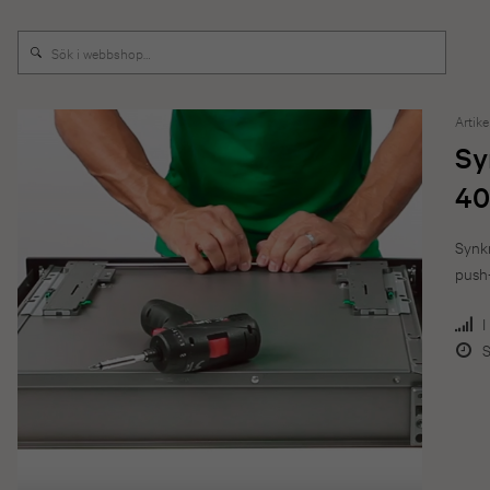
Artike
Sy
40
Synkr
push-
I
S