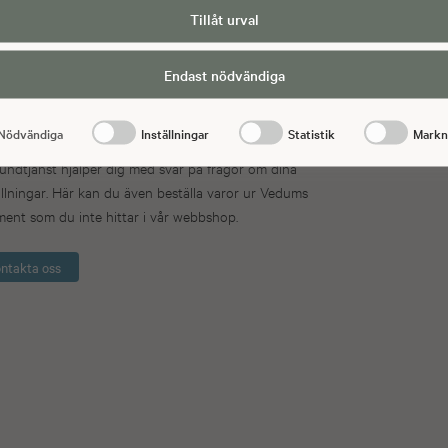
till tredje land.
Tillåt urval
Endast nödvändiga
Nödvändiga
Inställningar
Statistik
Markn
undtjänst hjälper dig med svar på frågor om dina
llningar. Här kan du även beställa varor ur Vedums
ment som du inte hittar i vår webbshop.
ntakta oss