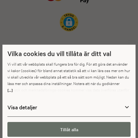
Vilka cookies du vill tillåta är ditt val
Vi vill att vår webbplats skall fungera bra för dig. För att göra det använder
vi kakor (cookies) för bland annat statistik så att vi kan lära oss mer om hur
vi skall utveckla vår webbplats på ett så bra sätt som möjligt. Nedan kan du
läsa mer och anpassa dina inställningar. Notera att när du godkänner
statistik och marknadsförings-cookies kommer viss data överföras utanför
[...]
EU. Hur den informationen används av berörda bolag vet vi inte exakt. Till
exempel uppfyller inte USA:s lagstiftning alla de krav gällande hantering av
Visa detaljer
personuppgifter som ställs inom EU, vilket kan innebära vissa risker för
dina personuppgifter. De berörda bolagen måste lämna över uppgifter till
brottsbekämpande myndigheter i USA om de får en sådan begäran. Det kan
dock vara svårt eller omöjligt för dig att hävda dina rättigheter, t.ex. rätten
Tillåt alla
till radering, gällande eventuella personuppgifter som de