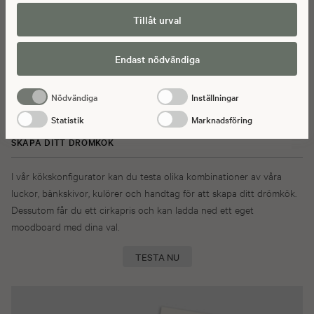
brottsbekämpande myndigheterna har fått tillgång till. Genom att godkänna
Tillåt urval
statistik och marknadsförings-cookies nedan bekräftar du att du samtycker
till att data överförs till tredje land.
Endast nödvändiga
Nödvändiga
Inställningar
Statistik
Marknadsföring
SKAPA DITT DRÖMKÖK
I vår kökskonfigurator kan du testa olika kombinationer av våra
luckor, bänkskivor, kulörer och handtag för att skapa ditt drömkök.
Dessutom får du ett cirkapris och kan ladda ned ett eget
moodboard med dina val.
TESTA NU