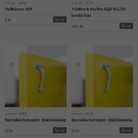
Artikelnr. 39001
Artikelnr. 301761
Hyllbärare stift
Trådback Ax/Ven höjd 150, för
bredd 600
2 kr
Köp
494 kr
Köp
Artikelnr. 39303
Artikelnr. 39303
Barnsäkerhetsspärr diskbänkskåp
Barnsäkerhetsspärr diskbänkskåp
51 kr
51 kr
Köp
Köp