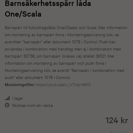
Barnsäkerhetsspärr låda
One/Scala
Barnspärr till fullutdragslåda One/Classic och Scala. Mer information
om montering av barnspärr finns i Monteringsanvisning kök, se
avsnitten "barnspärr" eller dokument 1078 i Control. Push kan
användas i kombination med handtag men ej i kombination med
barnspärr 30736, om barnspärr önskas välj istället 39321. Mer
information om montering av barnspärr och push finns i
Monteringsanvisning kök, se avsnitt "Barnspärr i kombination med
push" eller dokument 1078 i Control.
Monteringsfilm:
https://youtu.be/x_UTctpYeRQ
I lager
Skickas inom en vecka
124 kr