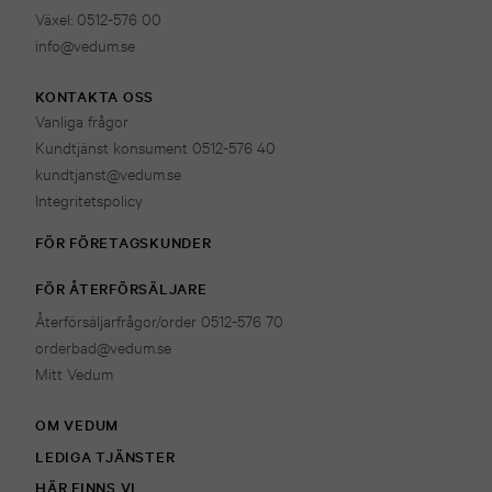
Växel: 0512-576 00
info@vedum.se
KONTAKTA OSS
Vanliga frågor
Kundtjänst konsument 0512-576 40
kundtjanst@vedum.se
Integritetspolicy
FÖR FÖRETAGSKUNDER
FÖR ÅTERFÖRSÄLJARE
Återförsäljarfrågor/order 0512-576 70
orderbad@vedum.se
Mitt Vedum
OM VEDUM
LEDIGA TJÄNSTER
HÄR FINNS VI