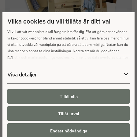
Vilka cookies du vill tillåta är ditt val
Vi vill att vår webbplats skall fungera bra för dig. För att göra det använder
vi kakor (cookies) för bland annat statistik så att vi kan lära oss mer om hur
vi skall utveckla vår webbplats på ett så bra sätt som möjligt. Nedan kan du
läsa mer och anpassa dina inställningar. Notera att när du godkänner
statistik och marknadsförings-cookies kommer viss data överföras utanför
[...]
SE VÅRA KATALOGER
EU. Hur den informationen används av berörda bolag vet vi inte exakt. Till
exempel uppfyller inte USA:s lagstiftning alla de krav gällande hantering av
Visa detaljer
personuppgifter som ställs inom EU, vilket kan innebära vissa risker för
Inspireras av vår inredning för hela hemmet!
dina personuppgifter. De berörda bolagen måste lämna över uppgifter till
Här kan du beställa, ladda ner eller bläddra digitalt i våra kataloger.
brottsbekämpande myndigheter i USA om de får en sådan begäran. Det kan
Kataloger fulla med inspiration.
dock vara svårt eller omöjligt för dig att hävda dina rättigheter, t.ex. rätten
Tillåt alla
till radering, gällande eventuella personuppgifter som de
brottsbekämpande myndigheterna har fått tillgång till. Genom att godkänna
Tillåt urval
statistik och marknadsförings-cookies nedan bekräftar du att du samtycker
SE MER
till att data överförs till tredje land.
Endast nödvändiga