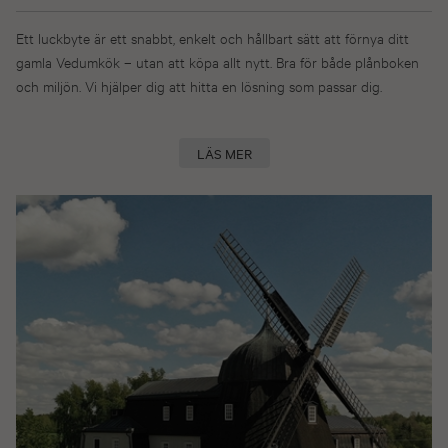
Ett luckbyte är ett snabbt, enkelt och hållbart sätt att förnya ditt
gamla Vedumkök – utan att köpa allt nytt. Bra för både plånboken
och miljön. Vi hjälper dig att hitta en lösning som passar dig.
LÄS MER