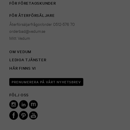
FÖR FÖRETAGSKUNDER
FÖR ÅTERFÖRSÄLJARE
Återförsäljarfrågor/order 0512-576 70
orderbad@vedum.se
Mitt Vedum
OM VEDUM
LEDIGA TJÄNSTER
HÄR FINNS VI
PRENUMERERA PÅ VÅRT NYHETSBREV
FÖLJ OSS