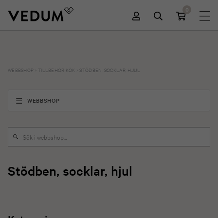
0
WEBBSHOP
>
TILLBEHÖR KÖK
>
STÖDBEN, SOCKLAR, HJUL
WEBBSHOP
Stödben, socklar, hjul