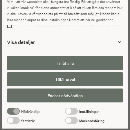
Vi vill att vår webbplats skall fungera bra för dig. För att göra det använder
vi kakor (cookies) för bland annat statistik så att vi kan lära oss mer om hur
vi skall utveckla vår webbplats på ett så bra sätt som möjligt. Nedan kan du
läsa mer och anpassa dina inställningar. Notera att när du godkänner
statistik och marknadsförings-cookies kommer viss data överföras utanför
[...]
EU. Hur den informationen används av berörda bolag vet vi inte exakt. Till
exempel uppfyller inte USA:s lagstiftning alla de krav gällande hantering av
Visa detaljer
personuppgifter som ställs inom EU, vilket kan innebära vissa risker för
dina personuppgifter. De berörda bolagen måste lämna över uppgifter till
brottsbekämpande myndigheter i USA om de får en sådan begäran. Det kan
dock vara svårt eller omöjligt för dig att hävda dina rättigheter, t.ex. rätten
Tillåt alla
till radering, gällande eventuella personuppgifter som de
brottsbekämpande myndigheterna har fått tillgång till. Genom att godkänna
Tillåt urval
statistik och marknadsförings-cookies nedan bekräftar du att du samtycker
till att data överförs till tredje land.
Endast nödvändiga
Nödvändiga
Inställningar
Statistik
Marknadsföring