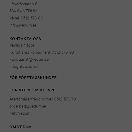
Lövaråsgatan 6
534 84 VEDUM
Växel: 0512-576 00
info@vedum.se
KONTAKTA OSS
Vanliga frågor
Kundtjänst konsument 0512-576 40
kundtjanst@vedum.se
Integritetspolicy
FÖR FÖRETAGSKUNDER
FÖR ÅTERFÖRSÄLJARE
Återförsäljarfrågor/order 0512-576 70
orderbad@vedum.se
Mitt Vedum
OM VEDUM