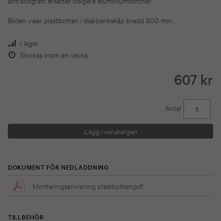
antracitgrått ersätter tidigare aluminiumbottnar.
Bilden visar plastbotten i diskbänkskåp bredd 600 mm.
I lager
Skickas inom en vecka
607 kr
Antal
DOKUMENT FÖR NEDLADDNING
Monteringsanvisning plastbotten.pdf
TILLBEHÖR