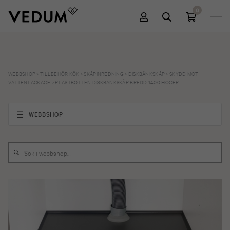
0
WEBBSHOP
>
TILLBEHÖR KÖK
>
SKÅPINREDNING
>
DISKBÄNKSKÅP
>
SKYDD MOT
VATTENLÄCKAGE
>
PLASTBOTTEN DISKBÄNKSKÅP BREDD 1400 HÖGER
WEBBSHOP