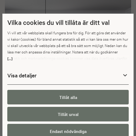
Vilka cookies du vill tillåta är ditt val
Vi vill att vår webbplats skall fungera bra för dig. För att göra det använder
vi kakor (cookies) för bland annat statistik så att vi kan lära oss mer om hur
vi skall utveckla vår webbplats på ett så bra sätt som möjligt. Nedan kan du
läsa mer och anpassa dina inställningar. Notera att när du godkänner
statistik och marknadsförings-cookies kommer viss data överföras utanför
[...]
EU. Hur den informationen används av berörda bolag vet vi inte exakt. Till
exempel uppfyller inte USA:s lagstiftning alla de krav gällande hantering av
Visa detaljer
personuppgifter som ställs inom EU, vilket kan innebära vissa risker för
dina personuppgifter. De berörda bolagen måste lämna över uppgifter till
brottsbekämpande myndigheter i USA om de får en sådan begäran. Det kan
dock vara svårt eller omöjligt för dig att hävda dina rättigheter, t.ex. rätten
Tillåt alla
till radering, gällande eventuella personuppgifter som de
brottsbekämpande myndigheterna har fått tillgång till. Genom att godkänna
Tillåt urval
statistik och marknadsförings-cookies nedan bekräftar du att du samtycker
till att data överförs till tredje land.
Endast nödvändiga