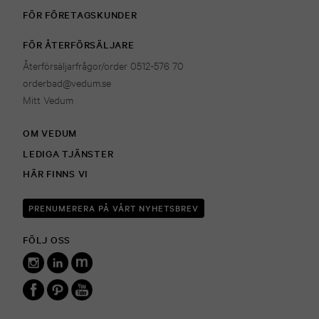
FÖR FÖRETAGSKUNDER
FÖR ÅTERFÖRSÄLJARE
Återförsäljarfrågor/order 0512-576 70
orderbad@vedum.se
Mitt Vedum
OM VEDUM
LEDIGA TJÄNSTER
HÄR FINNS VI
PRENUMERERA PÅ VÅRT NYHETSBREV
FÖLJ OSS