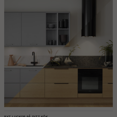
BYT LUCKOR PÅ DITT KÖK