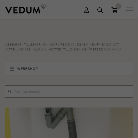
0
WEBBSHOP
>
TILLBEHÖR KÖK
>
SKÅPINREDNING
>
DISKBÄNKSKÅP
>
SKYDD MOT
VATTENLÄCKAGE
>
ALUMINIUMBOTTEN TILL DISKBÄNKSKÅP BREDD 1400 MM VÄ
WEBBSHOP