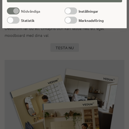
SKAPA DITT DRÖMKÖK
Nödvändiga
Inställningar
I vår kökskonfigurator kan du testa olika kombinationer av våra
Statistik
Marknadsföring
luckor, bänkskivor, kulörer och handtag för att skapa ditt drömkök.
Dessutom får du ett cirkapris och kan ladda ned ett eget
moodboard med dina val.
TESTA NU