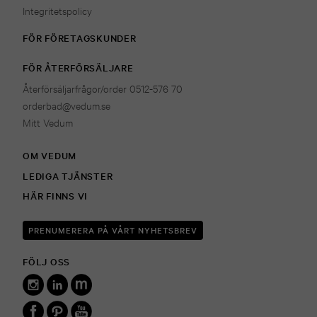
Integritetspolicy
FÖR FÖRETAGSKUNDER
FÖR ÅTERFÖRSÄLJARE
Återförsäljarfrågor/order 0512-576 70
orderbad@vedum.se
Mitt Vedum
OM VEDUM
LEDIGA TJÄNSTER
HÄR FINNS VI
PRENUMERERA PÅ VÅRT NYHETSBREV
FÖLJ OSS