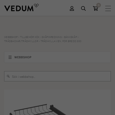
0
WEBBSHOP
>
TILLBEHÖR KÖK
>
SKÅPINREDNING
>
BÄNKSKÅP
>
TRÅDBACKAR/TRÅDHYLLOR
>
TRÅDHYLLA VEN, FÖR BREDD 300
WEBBSHOP