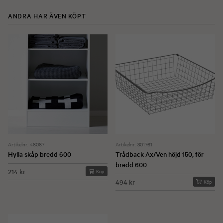
ANDRA HAR ÄVEN KÖPT
Artikelnr. 46067
Artikelnr. 301761
Hylla skåp bredd 600
Trådback Ax/Ven höjd 150, för
bredd 600
214 kr
Köp
494 kr
Köp