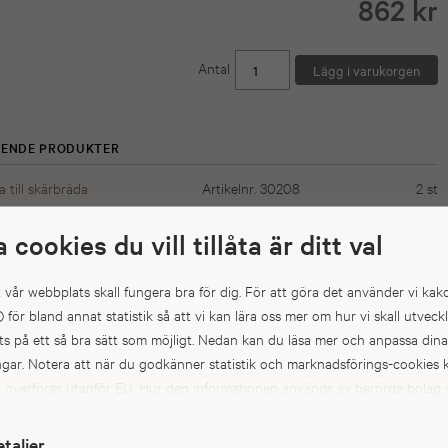
862 kr
Antal
ÅENDE PRODUKTER
 till skärbräda
Artikelnr. 30208
2
st
a cookies du vill tillåta är ditt val
iv ek. Kan även fås med draghandtag i kulörer, valnöt, täckmålad ek,
nds draghandtag i björk. Bänkskåp som är levererade före 2017 i
att vår webbplats skall fungera bra för dig. För att göra det använder vi kak
skärbräda med undantag för diskbänkskåp, hällskåp,
) för bland annat statistik så att vi kan lära oss mer om hur vi skall utveck
 kan ej eftermonteras på bänkskåp levererade efter 2017.
s på ett så bra sätt som möjligt. Nedan kan du läsa mer och anpassa dina
ingar. Notera att när du godkänner statistik och marknadsförings-cookie
a överföras utanför EU. Hur den informationen används av berörda bolag v
kt. Till exempel uppfyller inte USA:s lagstiftning alla de krav gällande hant
pgifter som ställs inom EU, vilket kan innebära vissa risker för dina
etaljer