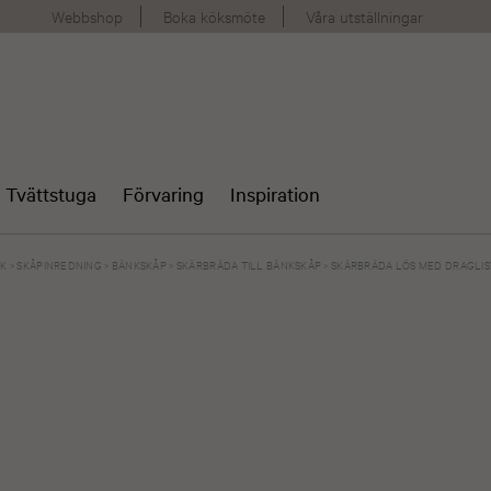
Webbshop
Boka köksmöte
Våra utställningar
Tvättstuga
Förvaring
Inspiration
ÖK
>
SKÅPINREDNING
>
BÄNKSKÅP
>
SKÄRBRÄDA TILL BÄNKSKÅP
>
SKÄRBRÄDA LÖS MED DRAGLIST