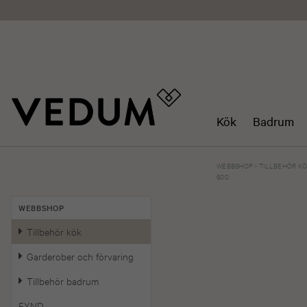
Kök
Badrum
WEBBSHOP
>
TILLBEHÖR K
600
WEBBSHOP
Tillbehör kök
Garderober och förvaring
Tillbehör badrum
FYND