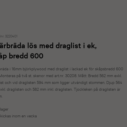
lnr. 3220401
ärbräda lös med draglist i ek,
åp bredd 600
räda i 16mm björkplywood med draglist i lackad ek för skåpsbredd 600
onteras på två st. skenor med art.nr. 30208. Mått: Bredd 562 mm exkl.
ist och vid draglisten 594 mm som ligger utvändigt stommen. Djup 564
kl. draglisten och 582 mm inkl. draglisten. Tjockleken på draglisten är
m.
 lager
kickas inom en vecka