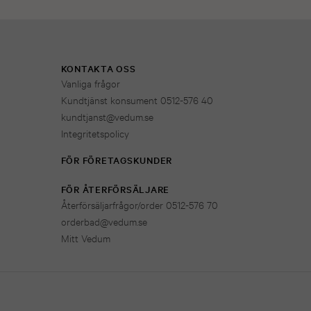
KONTAKTA OSS
Vanliga frågor
Kundtjänst konsument 0512-576 40
kundtjanst@vedum.se
Integritetspolicy
FÖR FÖRETAGSKUNDER
FÖR ÅTERFÖRSÄLJARE
Återförsäljarfrågor/order 0512-576 70
orderbad@vedum.se
Mitt Vedum