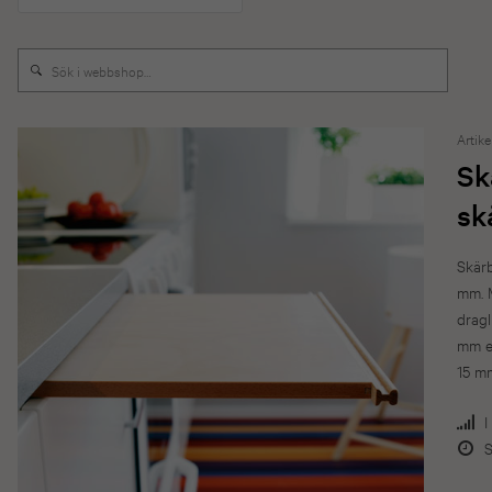
Artike
Sk
sk
Skärb
mm. M
dragl
mm ex
15 m
I
S