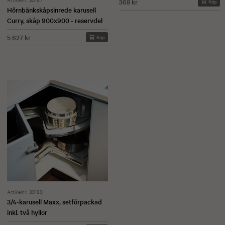
368 kr
Köp
Hörnbänkskåpsinrede karusell
Curry, skåp 900x900 - reservdel
5 627 kr
Köp
Artikelnr. 30189
3/4-karusell Maxx, setförpackad
inkl. två hyllor