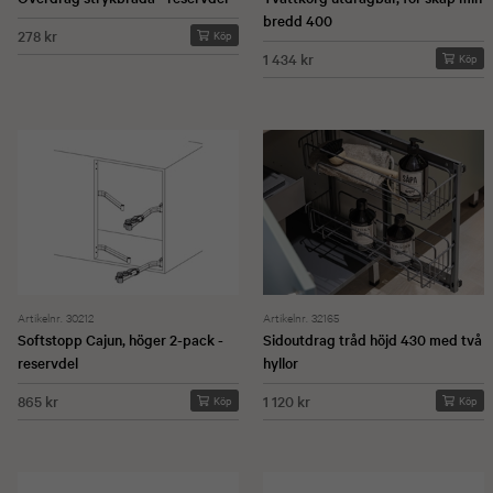
bredd 400
278 kr
Köp
1 434 kr
Köp
Artikelnr. 30212
Artikelnr. 32165
Softstopp Cajun, höger 2-pack -
Sidoutdrag tråd höjd 430 med två
reservdel
hyllor
865 kr
1 120 kr
Köp
Köp