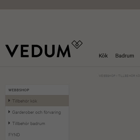
Kök
Badrum
WEBBSHOP
>
TILLBEHÖR K
WEBBSHOP
Tillbehör kök
Garderober och förvaring
Tillbehör badrum
FYND