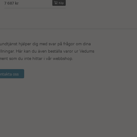
7 687 kr
Köp
undtjänst hjälper dig med svar på frågor om dina
llningar. Här kan du även beställa varor ur Vedums
ment som du inte hittar i vår webbshop.
ntakta oss