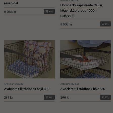
reservdel
Hörnbänkskåpsinrede Cajun,
höger skåp bredd 1000 -
9 068 kr
Köp
reservdel
8 607 kr
Köp
Artikelnr. 301632
Artikelnr. 301631
Avdelare till trådback höjd 330
Avdelare till trådback höjd 150
288 kr
269 kr
Köp
Köp