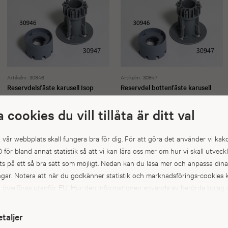
Artikelnr. 30946
Artikelnr. 30947
Reservdelsfäste karusell Isop
Reservdel bottenfäste karusell
Isop och Humle
160 kr
Köp
a cookies du vill tillåta är ditt val
160 kr
Köp
att vår webbplats skall fungera bra för dig. För att göra det använder vi kak
) för bland annat statistik så att vi kan lära oss mer om hur vi skall utveck
s på ett så bra sätt som möjligt. Nedan kan du läsa mer och anpassa dina
ingar. Notera att när du godkänner statistik och marknadsförings-cookie
a överföras utanför EU. Hur den informationen används av berörda bolag v
kt. Till exempel uppfyller inte USA:s lagstiftning alla de krav gällande hant
pgifter som ställs inom EU, vilket kan innebära vissa risker för dina
etaljer
pgifter. De berörda bolagen måste lämna över uppgifter till brottsbekä