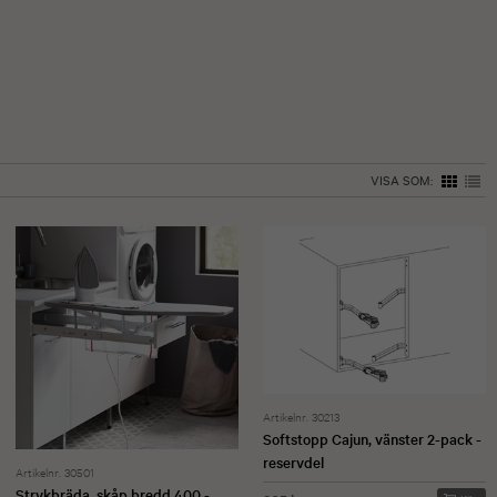
VISA SOM:
Artikelnr. 30213
Softstopp Cajun, vänster 2-pack -
reservdel
Artikelnr. 30501
Strykbräda, skåp bredd 400 -