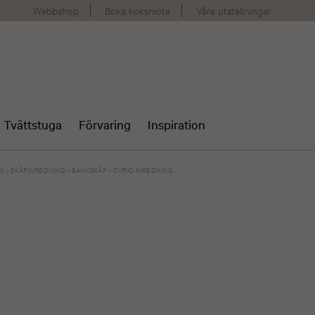
Webbshop
Boka köksmöte
Våra utställningar
Tvättstuga
Förvaring
Inspiration
ÖK
>
SKÅPINREDNING
>
BÄNKSKÅP
>
ÖVRIG INREDNING