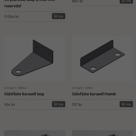
865 kr
Köp
reservdel
3 054 kr
Köp
Artikelnr. 30944
Artikelnr. 30941
Sidofäste karusell Isop
Sidofäste karusell Humle
104 kr
137 kr
Köp
Köp