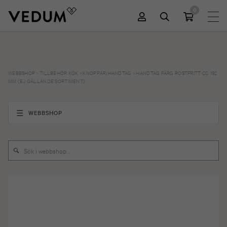
0
WEBBSHOP
>
TILLBEHÖR KÖK
>
KNOPPAR/HANDTAG
>
HANDTAG FÄRG ROSTFRITT CC 192
MM (EJ GÄLLANDE SORTIMENT)
WEBBSHOP