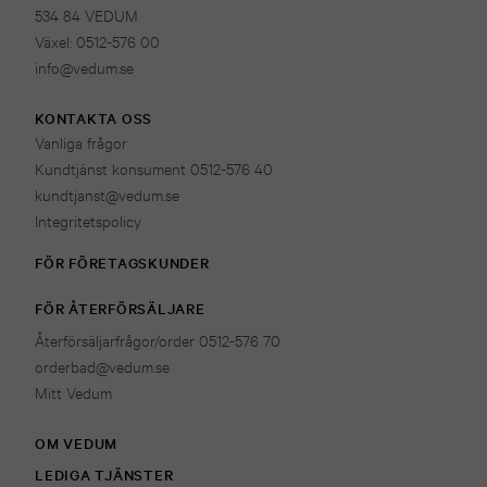
534 84 VEDUM
Växel: 0512-576 00
info@vedum.se
KONTAKTA OSS
Vanliga frågor
Kundtjänst konsument 0512-576 40
kundtjanst@vedum.se
Integritetspolicy
FÖR FÖRETAGSKUNDER
FÖR ÅTERFÖRSÄLJARE
Återförsäljarfrågor/order 0512-576 70
orderbad@vedum.se
Mitt Vedum
OM VEDUM
LEDIGA TJÄNSTER