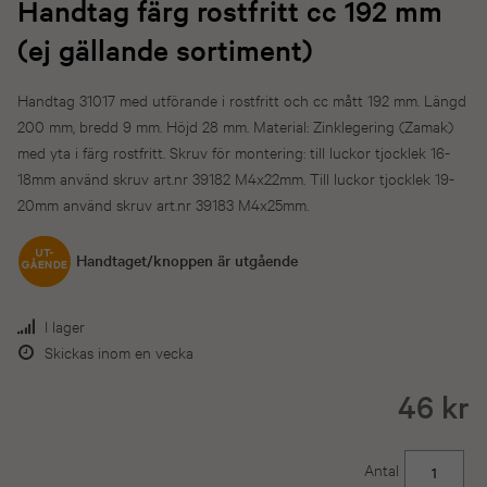
Handtag färg rostfritt cc 192 mm
(ej gällande sortiment)
Handtag 31017 med utförande i rostfritt och cc mått 192 mm. Längd
200 mm, bredd 9 mm. Höjd 28 mm. Material: Zinklegering (Zamak)
med yta i färg rostfritt. Skruv för montering: till luckor tjocklek 16-
18mm använd skruv art.nr 39182 M4x22mm. Till luckor tjocklek 19-
20mm använd skruv art.nr 39183 M4x25mm.
Handtaget/knoppen är utgående
I lager
Skickas inom en vecka
46 kr
Antal