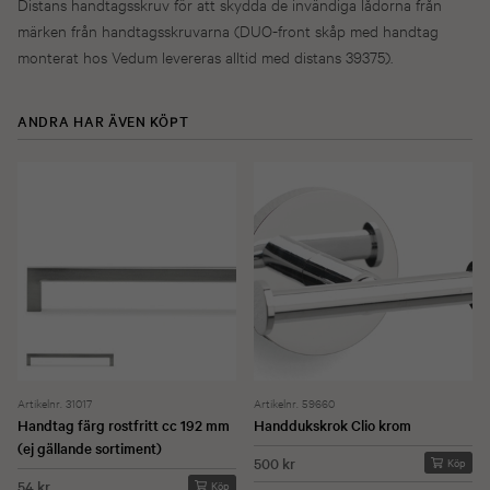
Distans handtagsskruv för att skydda de invändiga lådorna från
märken från handtagsskruvarna (DUO-front skåp med handtag
monterat hos Vedum levereras alltid med distans 39375).
ANDRA HAR ÄVEN KÖPT
Artikelnr. 31017
Artikelnr. 59660
Handtag färg rostfritt cc 192 mm
Handdukskrok Clio krom
(ej gällande sortiment)
500 kr
Köp
54 kr
Köp