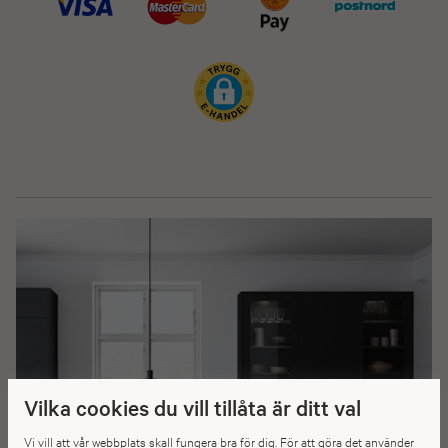
Vilka cookies du vill tillåta är ditt val
Vi vill att vår webbplats skall fungera bra för dig. För att göra det använder