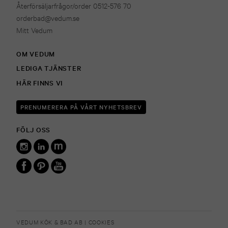
Återförsäljarfrågor/order 0512-576 70
orderbad@vedum.se
Mitt Vedum
OM VEDUM
LEDIGA TJÄNSTER
HÄR FINNS VI
PRENUMERERA PÅ VÅRT NYHETSBREV
FÖLJ OSS
VEDUM KÖK & BAD AB |
COOKIES