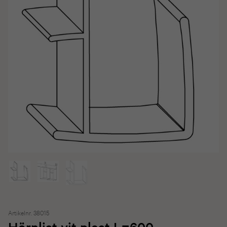
Artikelnr. 38015
Hörnlist vit plast L=600