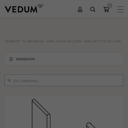
0
WEBBSHOP
>
TILLBEHÖR KÖK
>
HÖRN- OCH SKARVLISTER
>
HÖRNLIST VIT PLAST L=600
WEBBSHOP