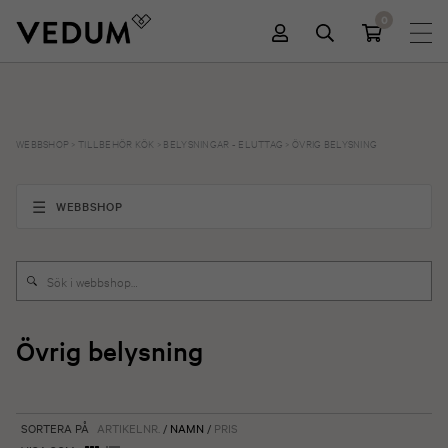
0
WEBBSHOP
>
TILLBEHÖR KÖK
>
BELYSNINGAR - ELUTTAG
>
ÖVRIG BELYSNING
WEBBSHOP
Övrig belysning
SORTERA PÅ
ARTIKELNR.
/
NAMN
/
PRIS