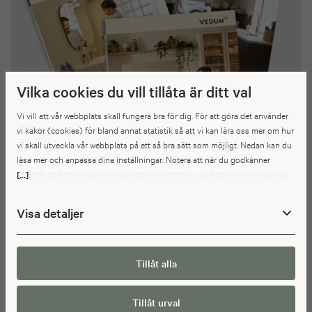
Vilka cookies du vill tillåta är ditt val
Vi vill att vår webbplats skall fungera bra för dig. För att göra det använder
vi kakor (cookies) för bland annat statistik så att vi kan lära oss mer om hur
vi skall utveckla vår webbplats på ett så bra sätt som möjligt. Nedan kan du
läsa mer och anpassa dina inställningar. Notera att när du godkänner
statistik och marknadsförings-cookies kommer viss data överföras utanför
[...]
EU. Hur den informationen används av berörda bolag vet vi inte exakt. Till
exempel uppfyller inte USA:s lagstiftning alla de krav gällande hantering av
Visa detaljer
personuppgifter som ställs inom EU, vilket kan innebära vissa risker för
SE VÅRA KATALOGER
dina personuppgifter. De berörda bolagen måste lämna över uppgifter till
brottsbekämpande myndigheter i USA om de får en sådan begäran. Det kan
dock vara svårt eller omöjligt för dig att hävda dina rättigheter, t.ex. rätten
Inspireras av vår inredning för hela hemmet!
Tillåt alla
till radering, gällande eventuella personuppgifter som de
Här kan du beställa, ladda ner eller bläddra digitalt i våra kataloger.
brottsbekämpande myndigheterna har fått tillgång till. Genom att godkänna
Kataloger fulla med inspiration.
Tillåt urval
statistik och marknadsförings-cookies nedan bekräftar du att du samtycker