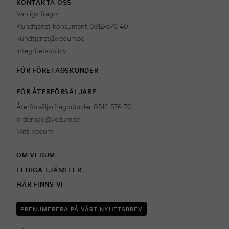
KONTAKTA OSS
Vanliga frågor
Kundtjänst konsument 0512-576 40
kundtjanst@vedum.se
Integritetspolicy
FÖR FÖRETAGSKUNDER
FÖR ÅTERFÖRSÄLJARE
Återförsäljarfrågor/order 0512-576 70
orderbad@vedum.se
Mitt Vedum
OM VEDUM
LEDIGA TJÄNSTER
HÄR FINNS VI
PRENUMERERA PÅ VÅRT NYHETSBREV