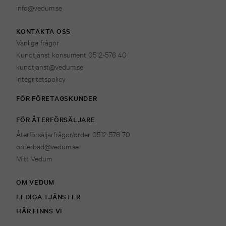
info@vedum.se
KONTAKTA OSS
Vanliga frågor
Kundtjänst konsument 0512-576 40
kundtjanst@vedum.se
Integritetspolicy
FÖR FÖRETAGSKUNDER
FÖR ÅTERFÖRSÄLJARE
Återförsäljarfrågor/order 0512-576 70
orderbad@vedum.se
Mitt Vedum
OM VEDUM
LEDIGA TJÄNSTER
HÄR FINNS VI