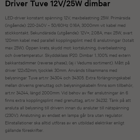
Driver Tuve 12V/25W dimbar
LED-driver konstant spänning 12V, maxbelastning 25W. Primärsida
(ingående): 220-240V ~ 50/60Hz 0.16A, 3000mm vit kabel med
stickkontakt. Sekundärsida (utgående): 12V=, 2.08A, max 25W, svart
120mm kabel med parallell kopplingsplint med 6 anslutningar (totalt
max 25W). Öppen krets, skydd mot: kortslutning, överbelastning
och övertemperatur. Skyddsklass IP20. Dimbar 1...100% med extern
bakkantsdimmer (reverse phase), (ej i Vedums sortiment). Mått på
driver 122x52mm, tjocklek 30mm. Används tillsammans med
belysningar Tuve art.nr 34304 och 34305. Extra förlängningskabel
mellan driverns grenuttag och belysningskabeln finns som tillbehör,
art.nr 34244, längd 2000mm. Vid behov av fler anslutningar än 6
finns extra kopplingsplint med grenuttag, art.nr 34232. Tänk på att
ansluta all belysning till drivern innan du ansluter till nätspänning
(230V). Anslutning av endast en lampa går bra utan regulator.
Elinstallationer ska alltid utföras av en utbildad elektriker enligt
gällande föreskrifter.