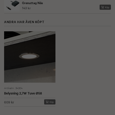
Grenuttag Näs
Köp
143 kr
ANDRA HAR ÄVEN KÖPT
Artikelnr. 34304
Belysning 2,7W Tuve Ø58
609 kr
Köp