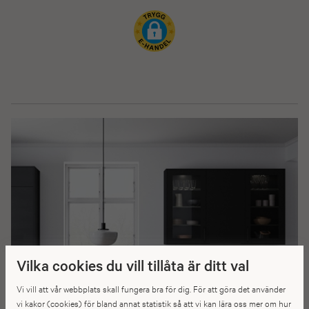
Vilka cookies du vill tillåta är ditt val
Vi vill att vår webbplats skall fungera bra för dig. För att göra det använder
vi kakor (cookies) för bland annat statistik så att vi kan lära oss mer om hur