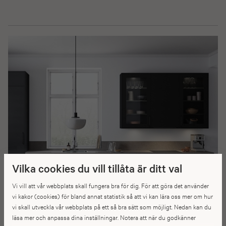
Vilka cookies du vill tillåta är ditt val
Vi vill att vår webbplats skall fungera bra för dig. För att göra det använder
vi kakor (cookies) för bland annat statistik så att vi kan lära oss mer om hur
vi skall utveckla vår webbplats på ett så bra sätt som möjligt. Nedan kan du
läsa mer och anpassa dina inställningar. Notera att när du godkänner