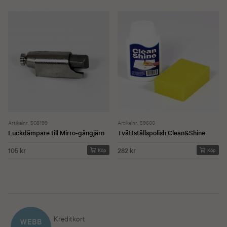
Artikelnr. 508199
Artikelnr. 59600
Luckdämpare till Mirro-gångjärn
Tvättställspolish Clean&Shine
105 kr
282 kr
Köp
Köp
Kreditkort