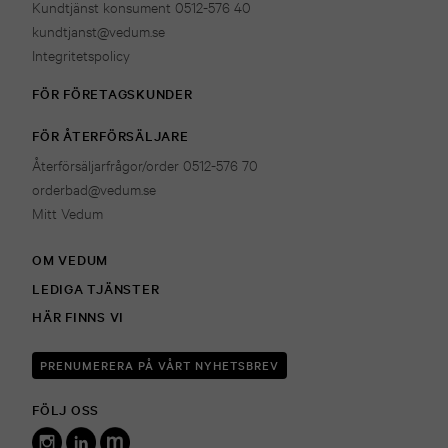
Kundtjänst konsument 0512-576 40
kundtjanst@vedum.se
Integritetspolicy
FÖR FÖRETAGSKUNDER
FÖR ÅTERFÖRSÄLJARE
Återförsäljarfrågor/order 0512-576 70
orderbad@vedum.se
Mitt Vedum
OM VEDUM
LEDIGA TJÄNSTER
HÄR FINNS VI
PRENUMERERA PÅ VÅRT NYHETSBREV
FÖLJ OSS