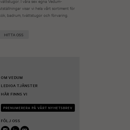
tvättstugor. I våra sex egna Vedum-
utställningar visar vi hela vårt sortiment för
kök, badrum, tvättstugor och förvaring.
HITTA OSS
OM VEDUM
LEDIGA TJÄNSTER
HÄR FINNS VI
PRENUMERERA PÅ VÅRT NYHETSBREV
FÖLJ OSS