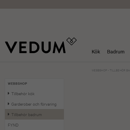
Kök
Badrum
WEBBSHOP
>
TILLBEHÖR B
WEBBSHOP
Tillbehör kök
Garderober och förvaring
Tillbehör badrum
FYND