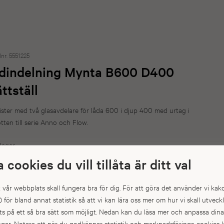
lnr. 5551225
dindelning Mynta B600 D400
ättställ
ister med två glasavdelare för låda 600 i djup 400 med urtag i
tten till serie Anno och Flow.
 lager
kickas inom en vecka
a cookies du vill tillåta är ditt val
717 kr
att vår webbplats skall fungera bra för dig. För att göra det använder vi kak
) för bland annat statistik så att vi kan lära oss mer om hur vi skall utveck
Antal
s på ett så bra sätt som möjligt. Nedan kan du läsa mer och anpassa dina
ingar. Notera att när du godkänner statistik och marknadsförings-cookie