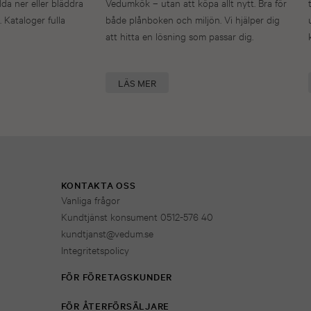
dda ner eller bläddra
Vedumkök – utan att köpa allt nytt. Bra för
. Kataloger fulla
både plånboken och miljön. Vi hjälper dig
att hitta en lösning som passar dig.
LÄS MER
KONTAKTA OSS
Vanliga frågor
Kundtjänst konsument 0512-576 40
kundtjanst@vedum.se
Integritetspolicy
FÖR FÖRETAGSKUNDER
FÖR ÅTERFÖRSÄLJARE