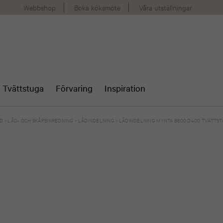
Webbshop
Boka köksmöte
Våra utställningar
Tvättstuga
Förvaring
Inspiration
AD
>
LÅD- OCH SKÅPSINREDNING
>
LÅDINDELNING
>
LÅDINDELNING MYNTA B600 D400 TVÄTTST