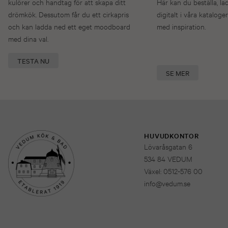
kulörer och handtag för att skapa ditt
Här kan du beställa, la
drömkök. Dessutom får du ett cirkapris
digitalt i våra kataloger
och kan ladda ned ett eget moodboard
med inspiration.
med dina val.
TESTA NU
SE MER
HUVUDKONTOR
Lövaråsgatan 6
534 84 VEDUM
Växel: 0512-576 00
info@vedum.se