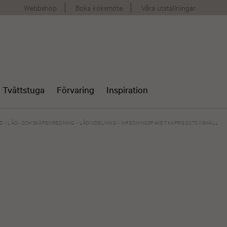
Webbshop
Boka köksmöte
Våra utställningar
Tvättstuga
Förvaring
Inspiration
AD
>
LÅD- OCH SKÅPSINREDNING
>
LÅDINDELNING
>
INREDNINGSPAKET KAPRIS D270 XSMALL