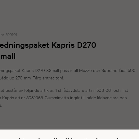
lnr. 599101
redningspaket Kapris D270
mall
dningspaket Kapris D270 XSmall passar till Mezzo och Soprano låda 500
Låddjup 270 mm. Färg antracitgrå.
et består av följande artiklar: 1 st lådavdelare art.nr 5081061 och 1 st
s Kapris art.nr 5081065. Gummimatta ingår till både lådavdelare och
.
 lager
kickas inom en vecka