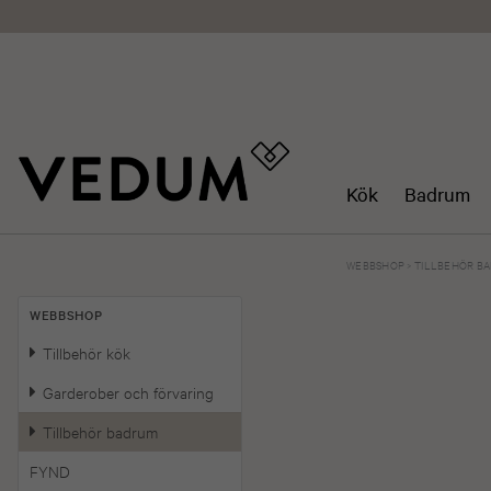
Kök
Badrum
WEBBSHOP
>
TILLBEHÖR B
WEBBSHOP
Tillbehör kök
Garderober och förvaring
Tillbehör badrum
FYND