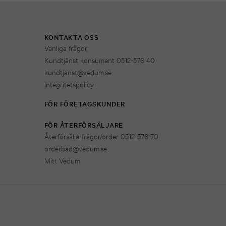
KONTAKTA OSS
Vanliga frågor
Kundtjänst konsument 0512-576 40
kundtjanst@vedum.se
Integritetspolicy
FÖR FÖRETAGSKUNDER
FÖR ÅTERFÖRSÄLJARE
Återförsäljarfrågor/order 0512-576 70
orderbad@vedum.se
Mitt Vedum