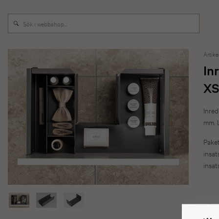
Artike
In
XS
Inre
mm. 
Paket
insat
insats
I
S