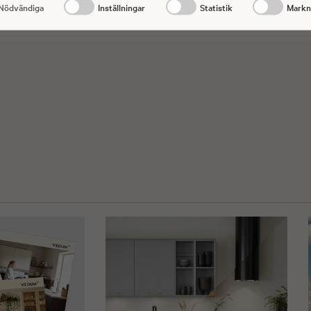
Nödvändiga
Inställningar
Statistik
Markn
ntakta oss