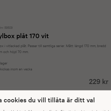
lnr. 59509
ylbox plåt 170 vit
ox i vitlackad plåt. Passar till samtliga serier. Mått: längd 170 mm, bredd
m och höjd 70 mm.
 lager
kickas inom en vecka
229 kr
Antal
a cookies du vill tillåta är ditt val