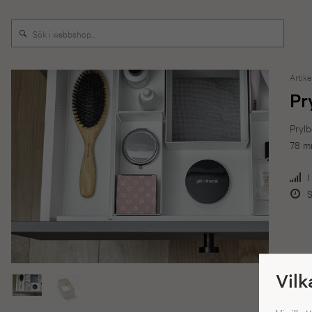
Artike
Pr
Prylb
78 m
I
S
Vilk