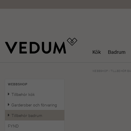
Kök
Badrum
WEBBSHOP
>
TILLBEHÖR B
WEBBSHOP
Tillbehör kök
Garderober och förvaring
Tillbehör badrum
FYND