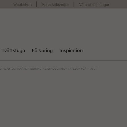
Webbshop
Boka köksmöte
Våra utställningar
Tvättstuga
Förvaring
Inspiration
AD
>
LÅD- OCH SKÅPSINREDNING
>
LÅDINDELNING
>
PRYLBOX PLÅT 170 VIT