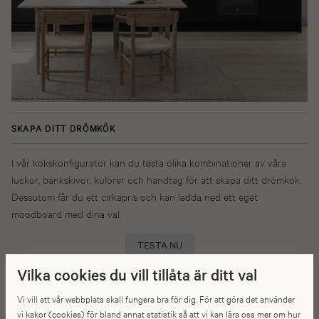
SKAPA DITT DRÖMKÖK
I vår kökskonfigurator kan du testa olika kombinationer av våra
luckor, bänkskivor, kulörer och handtag för att skapa ditt drömkök.
Dessutom får du ett cirkapris och kan ladda ned ett eget
moodboard med dina val.
TESTA NU
Vilka cookies du vill tillåta är ditt val
Vi vill att vår webbplats skall fungera bra för dig. För att göra det använder
vi kakor (cookies) för bland annat statistik så att vi kan lära oss mer om hur