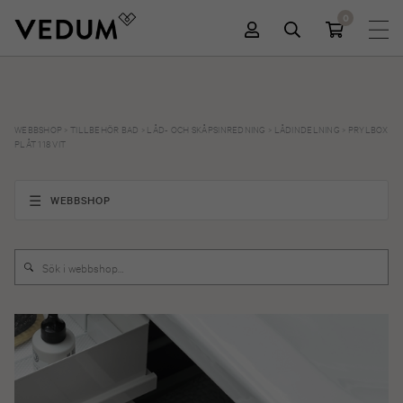
0
WEBBSHOP
>
TILLBEHÖR BAD
>
LÅD- OCH SKÅPSINREDNING
>
LÅDINDELNING
>
PRYLBOX
PLÅT 118 VIT
WEBBSHOP