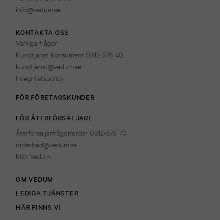
info@vedum.se
KONTAKTA OSS
Vanliga frågor
Kundtjänst konsument 0512-576 40
kundtjanst@vedum.se
Integritetspolicy
FÖR FÖRETAGSKUNDER
FÖR ÅTERFÖRSÄLJARE
Återförsäljarfrågor/order 0512-576 70
orderbad@vedum.se
Mitt Vedum
OM VEDUM
LEDIGA TJÄNSTER
HÄR FINNS VI