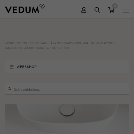
0
WEBBSHOP
>
TILLBEHÖR BAD
>
LÅD- OCH SKÅPSINREDNING
>
GUMMIMATTOR
>
GUMIMATTA LÅDINDELNING KAPRIS DJUP 300
WEBBSHOP