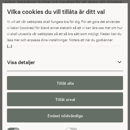
luckor, bänkskivor, kulörer och handtag för att skapa ditt drömkök.
Dessutom får du ett cirkapris och kan ladda ned ett eget
Vilka cookies du vill tillåta är ditt val
moodboard med dina val.
Vi vill att vår webbplats skall fungera bra för dig. För att göra det använder
vi kakor (cookies) för bland annat statistik så att vi kan lära oss mer om hur
TESTA NU
vi skall utveckla vår webbplats på ett så bra sätt som möjligt. Nedan kan du
läsa mer och anpassa dina inställningar. Notera att när du godkänner
statistik och marknadsförings-cookies kommer viss data överföras utanför
[...]
EU. Hur den informationen används av berörda bolag vet vi inte exakt. Till
exempel uppfyller inte USA:s lagstiftning alla de krav gällande hantering av
Visa detaljer
personuppgifter som ställs inom EU, vilket kan innebära vissa risker för
dina personuppgifter. De berörda bolagen måste lämna över uppgifter till
brottsbekämpande myndigheter i USA om de får en sådan begäran. Det kan
dock vara svårt eller omöjligt för dig att hävda dina rättigheter, t.ex. rätten
Tillåt alla
till radering, gällande eventuella personuppgifter som de
brottsbekämpande myndigheterna har fått tillgång till. Genom att godkänna
Tillåt urval
statistik och marknadsförings-cookies nedan bekräftar du att du samtycker
till att data överförs till tredje land.
Endast nödvändiga