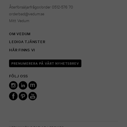
Återförsäljarfrågor/order 0512-576 70
orderbad@vedum.se
Mitt Vedum
OM VEDUM
LEDIGA TJÄNSTER
HÄR FINNS VI
PRENUMERERA PÅ VÅRT NYHETSBREV
FÖLJ OSS