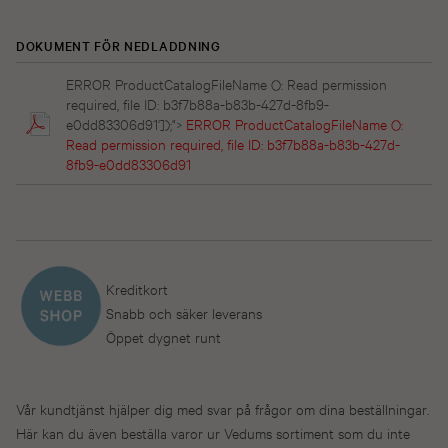
DOKUMENT FÖR NEDLADDNING
ERROR ProductCatalogFileName (): Read permission
required, file ID: b3f7b88a-b83b-427d-8fb9-
e0dd83306d91']);">
ERROR ProductCatalogFileName ():
Read permission required, file ID: b3f7b88a-b83b-427d-
8fb9-e0dd83306d91
Kreditkort
Snabb och säker leverans
Öppet dygnet runt
Vår kundtjänst hjälper dig med svar på frågor om dina beställningar.
Här kan du även beställa varor ur Vedums sortiment som du inte