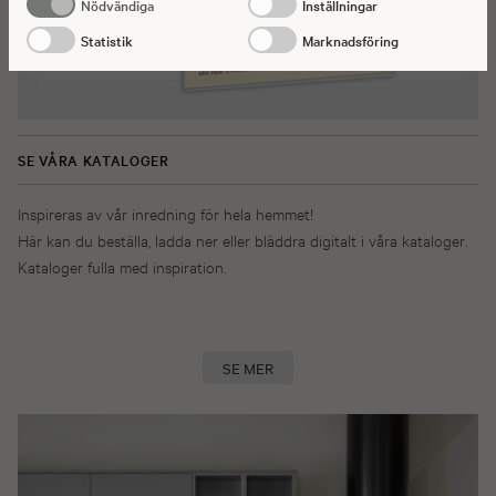
Nödvändiga
Inställningar
Statistik
Marknadsföring
SE VÅRA KATALOGER
Inspireras av vår inredning för hela hemmet!
Här kan du beställa, ladda ner eller bläddra digitalt i våra kataloger.
Kataloger fulla med inspiration.
SE MER