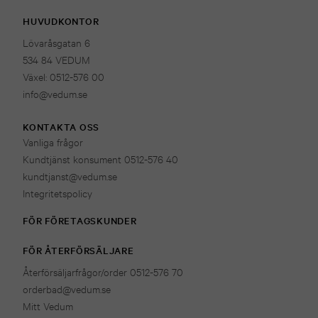
HUVUDKONTOR
Lövaråsgatan 6
534 84 VEDUM
Växel: 0512-576 00
info@vedum.se
KONTAKTA OSS
Vanliga frågor
Kundtjänst konsument 0512-576 40
kundtjanst@vedum.se
Integritetspolicy
FÖR FÖRETAGSKUNDER
FÖR ÅTERFÖRSÄLJARE
Återförsäljarfrågor/order 0512-576 70
orderbad@vedum.se
Mitt Vedum