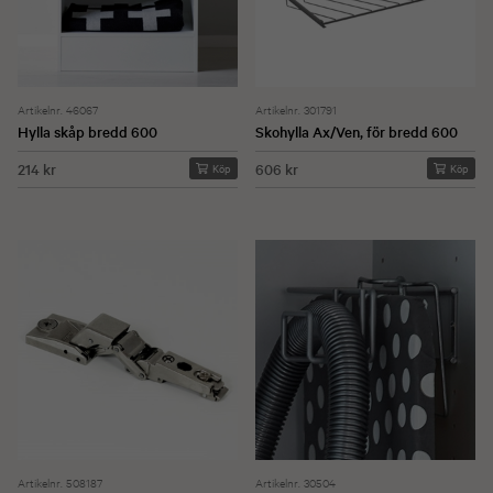
Artikelnr. 46067
Artikelnr. 301791
Hylla skåp bredd 600
Skohylla Ax/Ven, för bredd 600
214 kr
606 kr
Köp
Köp
Artikelnr. 508187
Artikelnr. 30504