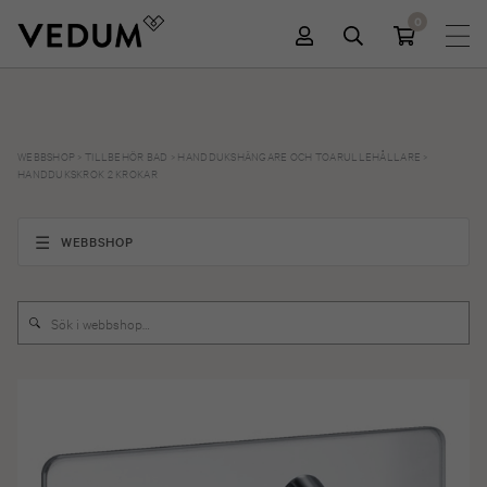
0
WEBBSHOP
>
TILLBEHÖR BAD
>
HANDDUKSHÄNGARE OCH TOARULLEHÅLLARE
>
HANDDUKSKROK 2 KROKAR
WEBBSHOP