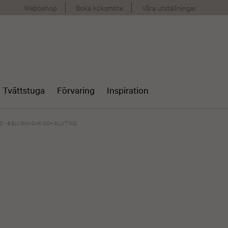
Webbshop
Boka köksmöte
Våra utställningar
Tvättstuga
Förvaring
Inspiration
AD
>
BELYSNINGAR OCH ELUTTAG