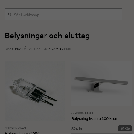
Belysningar och eluttag
SORTERA PÅ
ARTIKELNR.
/
NAMN
/
PRIS
Artikelnr. 58365
Belysning Malma 300 krom
Artikelnr. 34209
524 kr
Köp
Halogenlampa 10W