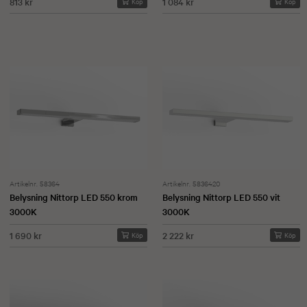
813 kr
1 084 kr
Köp
Köp
Artikelnr. 58364
Artikelnr. 5836420
Belysning Nittorp LED 550 krom
Belysning Nittorp LED 550 vit
3000K
3000K
1 690 kr
2 222 kr
Köp
Köp