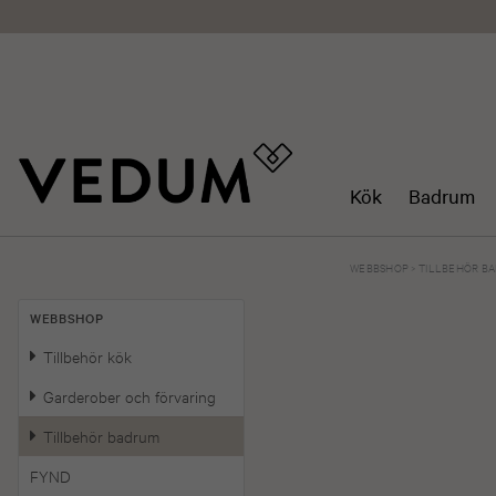
Kök
Badrum
WEBBSHOP
>
TILLBEHÖR B
WEBBSHOP
Tillbehör kök
Garderober och förvaring
Tillbehör badrum
FYND