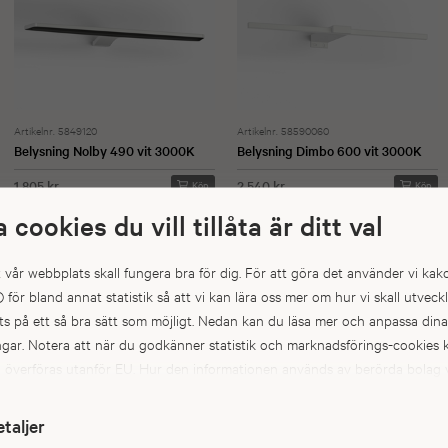
Artikelnr. 5849120
Artikelnr. 58590060
Belysning Nolby 490 vit 3000K
Belysning Dimbo 600 vit 3000K
1 805 kr
2 540 kr
Köp
Köp
a cookies du vill tillåta är ditt val
att vår webbplats skall fungera bra för dig. För att göra det använder vi kak
) för bland annat statistik så att vi kan lära oss mer om hur vi skall utveck
s på ett så bra sätt som möjligt. Nedan kan du läsa mer och anpassa dina
ingar. Notera att när du godkänner statistik och marknadsförings-cookie
a överföras utanför EU. Hur den informationen används av berörda bolag v
kt. Till exempel uppfyller inte USA:s lagstiftning alla de krav gällande hant
pgifter som ställs inom EU, vilket kan innebära vissa risker för dina
Artikelnr. 5836670
Artikelnr. 58421500
etaljer
pgifter. De berörda bolagen måste lämna över uppgifter till brottsbekä
Belysning Skyarp 55 svart 3000K
Belysning Tornum 500 vit plåt