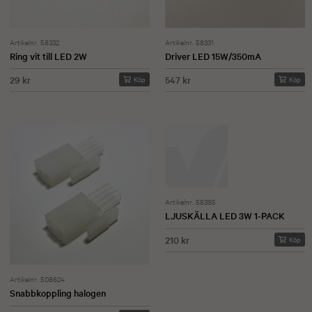
Artikelnr. 58332
Artikelnr. 58331
Ring vit till LED 2W
Driver LED 15W/350mA
29 kr
547 kr
Köp
Köp
Artikelnr. 58395
LJUSKÄLLA LED 3W 1-PACK
210 kr
Köp
Artikelnr. 508624
Snabbkoppling halogen