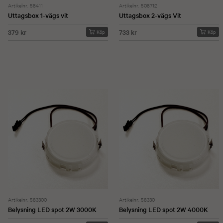
Artikelnr. 58411
Artikelnr. 508712
Uttagsbox 1-vägs vit
Uttagsbox 2-vägs Vit
379 kr
733 kr
Köp
Köp
Artikelnr. 583300
Artikelnr. 58330
Belysning LED spot 2W 3000K
Belysning LED spot 2W 4000K