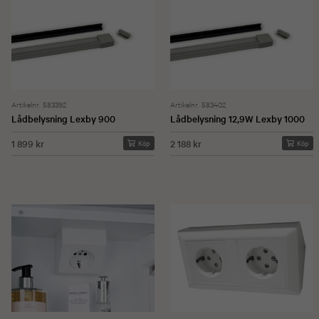
Artikelnr. 583392
Artikelnr. 583402
Lådbelysning Lexby 900
Lådbelysning 12,9W Lexby 1000
1 899 kr
2 188 kr
Köp
Köp