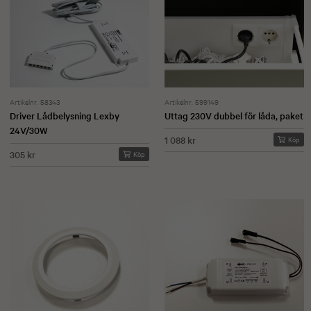
Artikelnr. 58343
Artikelnr. 599149
Driver Lådbelysning Lexby
Uttag 230V dubbel för låda, paket
24V/30W
1 088 kr
Köp
305 kr
Köp