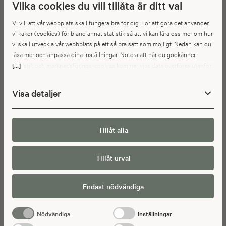
Vilka cookies du vill tillåta är ditt val
Vi vill att vår webbplats skall fungera bra för dig. För att göra det använder
vi kakor (cookies) för bland annat statistik så att vi kan lära oss mer om hur
vi skall utveckla vår webbplats på ett så bra sätt som möjligt. Nedan kan du
SE VÅRA KATALOGER
läsa mer och anpassa dina inställningar. Notera att när du godkänner
statistik och marknadsförings-cookies kommer viss data överföras utanför
[...]
Inspireras av vår inredning för hela hemmet!
EU. Hur den informationen används av berörda bolag vet vi inte exakt. Till
Här kan du beställa, ladda ner eller bläddra digitalt i våra kataloger.
exempel uppfyller inte USA:s lagstiftning alla de krav gällande hantering av
Visa detaljer
Kataloger fulla med inspiration.
personuppgifter som ställs inom EU, vilket kan innebära vissa risker för
dina personuppgifter. De berörda bolagen måste lämna över uppgifter till
brottsbekämpande myndigheter i USA om de får en sådan begäran. Det kan
dock vara svårt eller omöjligt för dig att hävda dina rättigheter, t.ex. rätten
Tillåt alla
SE MER
till radering, gällande eventuella personuppgifter som de
brottsbekämpande myndigheterna har fått tillgång till. Genom att godkänna
Tillåt urval
statistik och marknadsförings-cookies nedan bekräftar du att du samtycker
till att data överförs till tredje land.
Endast nödvändiga
Nödvändiga
Inställningar