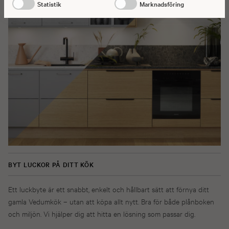
Statistik
Marknadsföring
BYT LUCKOR PÅ DITT KÖK
Ett luckbyte är ett snabbt, enkelt och hållbart sätt att förnya ditt
gamla Vedumkök – utan att köpa allt nytt. Bra för både plånboken
och miljön. Vi hjälper dig att hitta en lösning som passar dig.