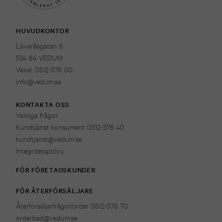
HUVUDKONTOR
Lövaråsgatan 6
534 84 VEDUM
Växel: 0512-576 00
info@vedum.se
KONTAKTA OSS
Vanliga frågor
Kundtjänst konsument 0512-576 40
kundtjanst@vedum.se
Integritetspolicy
FÖR FÖRETAGSKUNDER
FÖR ÅTERFÖRSÄLJARE
Återförsäljarfrågor/order 0512-576 70
orderbad@vedum.se