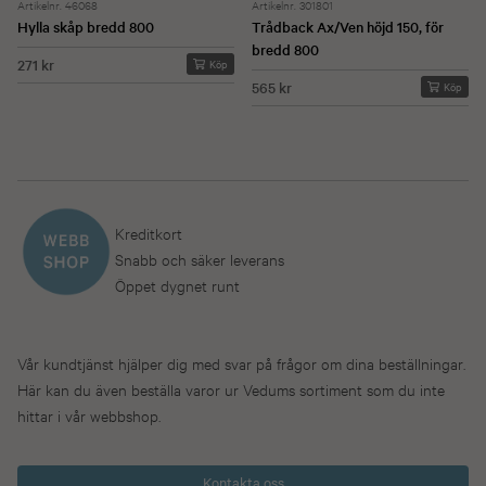
Artikelnr. 46068
Artikelnr. 301801
Hylla skåp bredd 800
Trådback Ax/Ven höjd 150, för
bredd 800
271 kr
Köp
565 kr
Köp
Kreditkort
Snabb och säker leverans
Öppet dygnet runt
Vår kundtjänst hjälper dig med svar på frågor om dina beställningar.
Här kan du även beställa varor ur Vedums sortiment som du inte
hittar i vår webbshop.
Kontakta oss