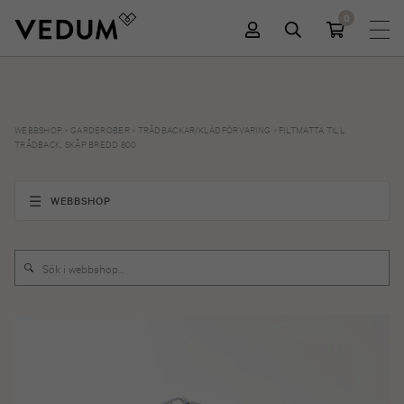
0
WEBBSHOP
>
GARDEROBER
>
TRÅDBACKAR/KLÄDFÖRVARING
>
FILTMATTA TILL
TRÅDBACK, SKÅP BREDD 800
WEBBSHOP