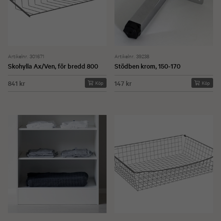
Artikelnr. 301671
Artikelnr. 39238
Skohylla Ax/Ven, för bredd 800
Stödben krom, 150-170
841 kr
147 kr
Köp
Köp