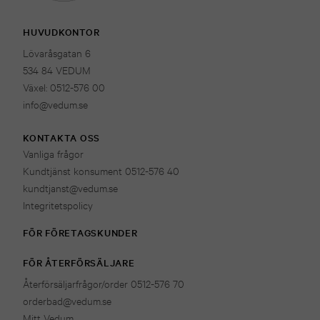
HUVUDKONTOR
Lövaråsgatan 6
534 84 VEDUM
Växel: 0512-576 00
info@vedum.se
KONTAKTA OSS
Vanliga frågor
Kundtjänst konsument 0512-576 40
kundtjanst@vedum.se
Integritetspolicy
FÖR FÖRETAGSKUNDER
FÖR ÅTERFÖRSÄLJARE
Återförsäljarfrågor/order 0512-576 70
orderbad@vedum.se
Mitt Vedum