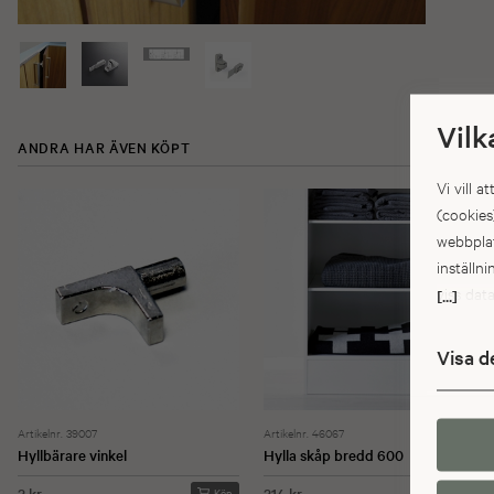
Vilk
ANDRA HAR ÄVEN KÖPT
Vi vill 
(cookies
webbplat
inställn
viss dat
[...]
inte exa
personup
Visa d
personup
myndighe
dig att h
Artikelnr. 39007
Artikelnr. 46067
som de b
Hyllbärare vinkel
Hylla skåp bredd 600
statisti
2 kr
214 kr
Köp
Köp