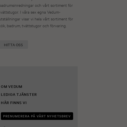
badrumsinredningar och vårt sortiment för
tvättstugor. I våra sex egna Vedum-
utställningar visar vi hela vårt sortiment för
kök, badrum, tvättstugor och förvaring.
HITTA OSS
OM VEDUM
LEDIGA TJÄNSTER
HÄR FINNS VI
PRENUMERERA PÅ VÅRT NYHETSBREV