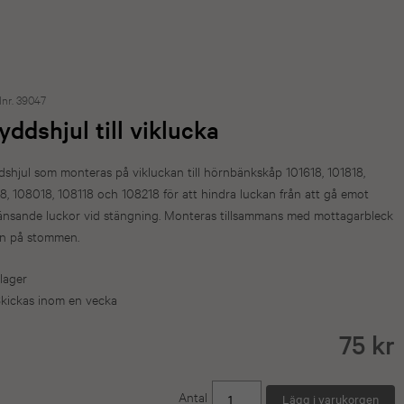
lnr. 39047
yddshjul till viklucka
shjul som monteras på vikluckan till hörnbänkskåp 101618, 101818,
8, 108018, 108118 och 108218 för att hindra luckan från att gå emot
änsande luckor vid stängning. Monteras tillsammans med mottagarbleck
an på stommen.
 lager
kickas inom en vecka
75 kr
Antal