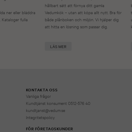
hållbart sätt att förnya ditt gamla
dda ner eller bläddra
Vedumkök – utan att köpa allt nytt. Bra för
. Kataloger fulla
både plånboken och miljön. Vi hjälper dig
att hitta en lösning som passar dig.
LÄS MER
KONTAKTA OSS
Vanliga frågor
Kundtjänst konsument 0512-576 40
kundtjanst@vedum.se
Integritetspolicy
FÖR FÖRETAGSKUNDER