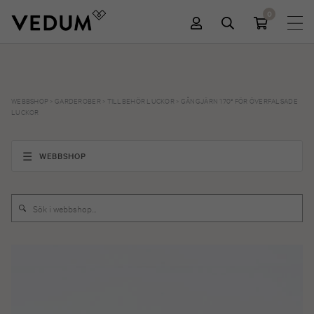
0
WEBBSHOP
>
GARDEROBER
>
TILLBEHÖR LUCKOR
>
GÅNGJÄRN 170° FÖR ÖVERFALSADE
LUCKOR
WEBBSHOP