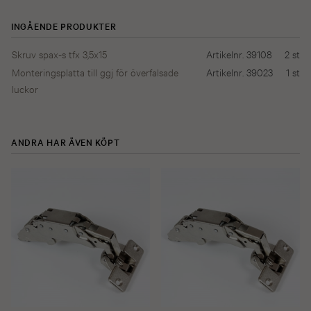
INGÅENDE PRODUKTER
Skruv spax-s tfx 3,5x15
Artikelnr. 39108
2
st
Monteringsplatta till ggj för överfalsade
Artikelnr. 39023
1
st
luckor
ANDRA HAR ÄVEN KÖPT