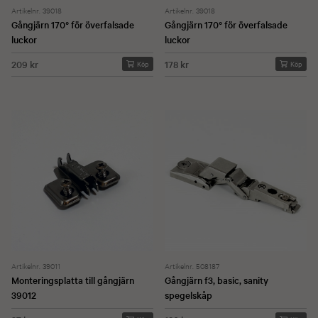
Artikelnr. 39018
Artikelnr. 39018
Gångjärn 170° för överfalsade
Gångjärn 170° för överfalsade
luckor
luckor
209 kr
178 kr
Köp
Köp
Artikelnr. 39011
Artikelnr. 508187
Monteringsplatta till gångjärn
Gångjärn f3, basic, sanity
39012
spegelskåp