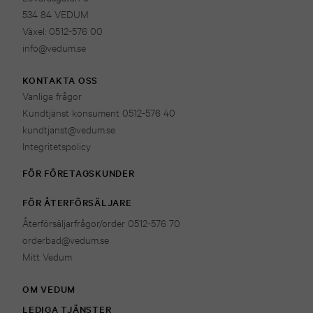
534 84 VEDUM
Växel: 0512-576 00
info@vedum.se
KONTAKTA OSS
Vanliga frågor
Kundtjänst konsument 0512-576 40
kundtjanst@vedum.se
Integritetspolicy
FÖR FÖRETAGSKUNDER
FÖR ÅTERFÖRSÄLJARE
Återförsäljarfrågor/order 0512-576 70
orderbad@vedum.se
Mitt Vedum
OM VEDUM
LEDIGA TJÄNSTER