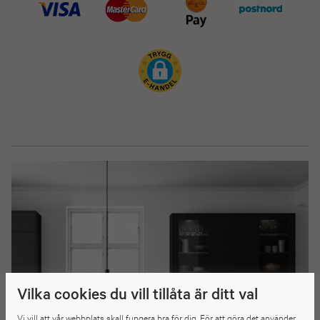
Vilka cookies du vill tillåta är ditt val
Vi vill att vår webbplats skall fungera bra för dig. För att göra det använder