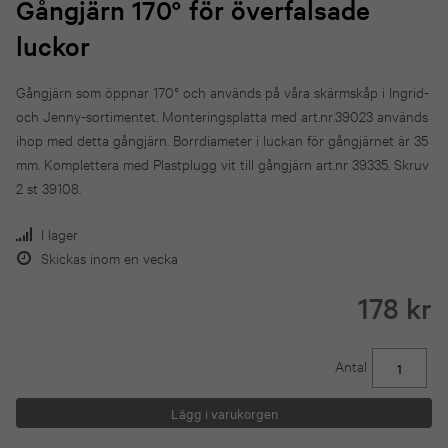
Gångjärn 170° för överfalsade
luckor
Gångjärn som öppnar 170° och används på våra skärmskåp i Ingrid-
och Jenny-sortimentet. Monteringsplatta med art.nr.39023 används
ihop med detta gångjärn. Borrdiameter i luckan för gångjärnet är 35
mm. Komplettera med Plastplugg vit till gångjärn art.nr 39335. Skruv
2 st 39108.
I lager
Skickas inom en vecka
178 kr
Antal