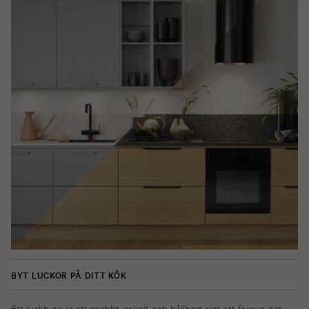
BYT LUCKOR PÅ DITT KÖK
Ett luckbyte är ett snabbt, enkelt och hållbart sätt att förnya ditt