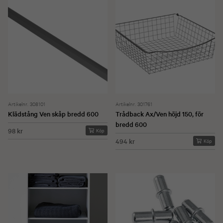
Artikelnr. 308101
Artikelnr. 301761
Klädstång Ven skåp bredd 600
Trådback Ax/Ven höjd 150, för
bredd 600
98 kr
Köp
494 kr
Köp