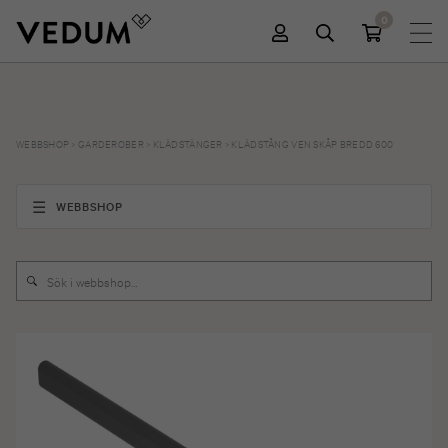
0
WEBBSHOP
>
GARDEROBER
>
KLÄDSTÄNGER
>
KLÄDSTÅNG VEN SKÅP BREDD 600
WEBBSHOP