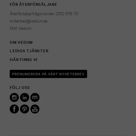
FÖR ÅTERFÖRSÄLJARE
Återförsäljarfrågor/order 0512-576 70
orderbad@vedum.se
Mitt Vedum
OM VEDUM
LEDIGA TJÄNSTER
HÄR FINNS VI
PRENUMERERA PÅ VÅRT NYHETSBREV
FÖLJ OSS