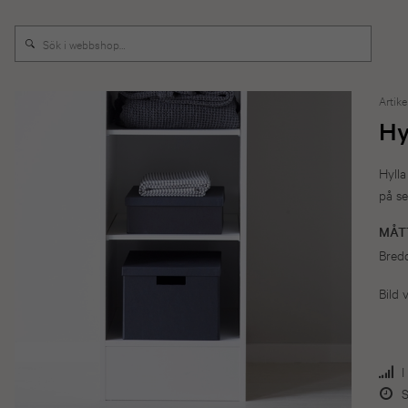
Artike
Hy
Hyll
på se
MÅT
Bred
Bild 
I
S