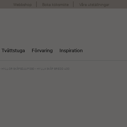
Webbshop
Boka köksmöte
Våra utställningar
Tvättstuga
Förvaring
Inspiration
>
HYLLOR SKÅPSDJUP 580
>
HYLLA SKÅP BREDD 400