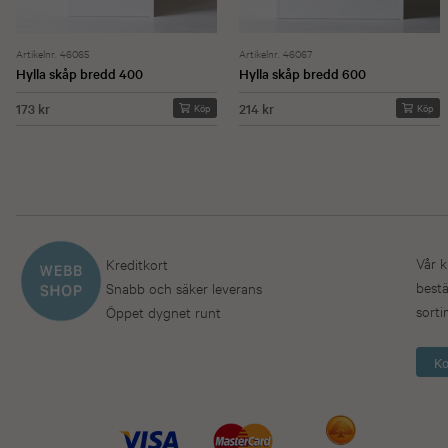
Artikelnr. 46065
Artikelnr. 46067
Hylla skåp bredd 400
Hylla skåp bredd 600
173 kr
214 kr
Köp
Köp
Vår k
Kreditkort
bestä
Snabb och säker leverans
sorti
Öppet dygnet runt
Ko