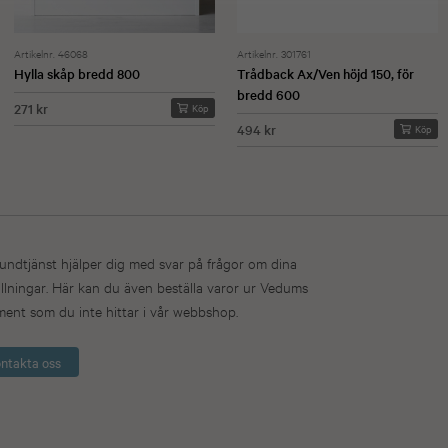
Artikelnr. 46068
Artikelnr. 301761
Hylla skåp bredd 800
Trådback Ax/Ven höjd 150, för
bredd 600
271 kr
Köp
494 kr
Köp
undtjänst hjälper dig med svar på frågor om dina
llningar. Här kan du även beställa varor ur Vedums
ment som du inte hittar i vår webbshop.
ntakta oss