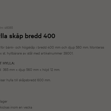
lnr. 46065
lla skåp bredd 400
a för bänk- och högskåp i bredd 400 mm och djup 580 mm. Monteras
x st. hyllbärare av stål med artikelnummer 39001.
T HYLLA:
d
365
mm x djup
560
mm x höjd
12
mm.
visar hylla till skåpsbredd 600 mm.
 lager
kickas inom en vecka