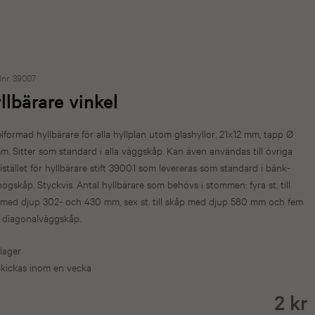
lnr. 39007
llbärare vinkel
lformad hyllbärare för alla hyllplan utom glashyllor. 21x12 mm, tapp Ø
m. Sitter som standard i alla väggskåp. Kan även användas till övriga
istället för hyllbärare stift 39001 som levereras som standard i bänk-
ögskåp. Styckvis. Antal hyllbärare som behövs i stommen: fyra st. till
 med djup 302- och 430 mm, sex st. till skåp med djup 580 mm och fem
ill diagonalväggskåp.
 lager
kickas inom en vecka
2 kr