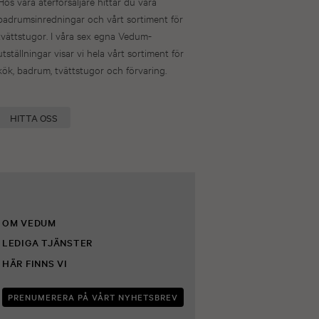
Hos våra återförsäljare hittar du våra
badrumsinredningar och vårt sortiment för
tvättstugor. I våra sex egna Vedum-
utställningar visar vi hela vårt sortiment för
kök, badrum, tvättstugor och förvaring.
HITTA OSS
OM VEDUM
LEDIGA TJÄNSTER
HÄR FINNS VI
PRENUMERERA PÅ VÅRT NYHETSBREV