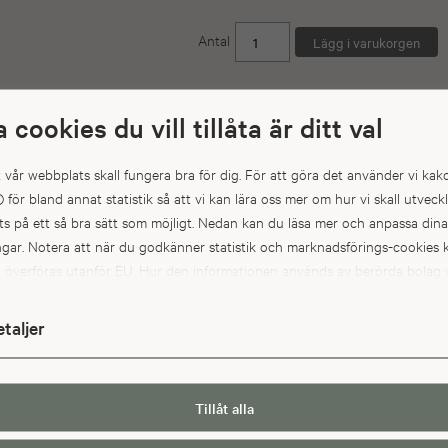
Antal
a cookies du vill tillåta är ditt val
att vår webbplats skall fungera bra för dig. För att göra det använder vi kak
) för bland annat statistik så att vi kan lära oss mer om hur vi skall utveck
s på ett så bra sätt som möjligt. Nedan kan du läsa mer och anpassa dina
ingar. Notera att när du godkänner statistik och marknadsförings-cookie
a överföras utanför EU. Hur den informationen används av berörda bolag v
kt. Till exempel uppfyller inte USA:s lagstiftning alla de krav gällande hant
pgifter som ställs inom EU, vilket kan innebära vissa risker för dina
etaljer
pgifter. De berörda bolagen måste lämna över uppgifter till brottsbekä
ter i USA om de får en sådan begäran. Det kan dock vara svårt eller omöj
ävda dina rättigheter, t.ex. rätten till radering, gällande eventuella person
Artikelnr. 46067
Artikelnr. 301761
Tillåt alla
rottsbekämpande myndigheterna har fått tillgång till. Genom att godkän
Hylla skåp bredd 600
Trådback Ax/Ven höjd 150, för
k och marknadsförings-cookies nedan bekräftar du att du samtycker till att
bredd 600