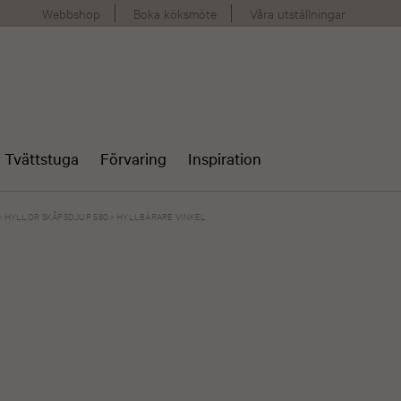
Webbshop
Boka köksmöte
Våra utställningar
Tvättstuga
Förvaring
Inspiration
>
HYLLOR SKÅPSDJUP 580
>
HYLLBÄRARE VINKEL