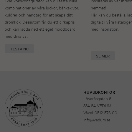
I vår kökskonfigurator kan du testa olika
Inspireras av vår inred
kombinationer av våra luckor, bänkskivor,
hemmet!
kulörer och handtag för att skapa ditt
Här kan du beställa, la
drömkök. Dessutom får du ett cirkapris
digitalt i våra kataloger
och kan ladda ned ett eget moodboard
med inspiration.
med dina val.
TESTA NU
SE MER
HUVUDKONTOR
Lövaråsgatan 6
534 84 VEDUM
Växel: 0512-576 00
info@vedum.se