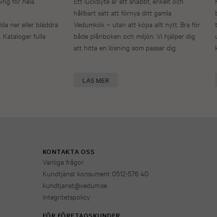
ning för hela
Ett luckbyte är ett snabbt, enkelt och
hållbart sätt att förnya ditt gamla
dda ner eller bläddra
Vedumkök – utan att köpa allt nytt. Bra för
. Kataloger fulla
både plånboken och miljön. Vi hjälper dig
att hitta en lösning som passar dig.
LÄS MER
KONTAKTA OSS
Vanliga frågor
Kundtjänst konsument 0512-576 40
kundtjanst@vedum.se
Integritetspolicy
FÖR FÖRETAGSKUNDER