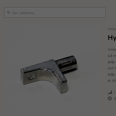
Artike
Hy
Vinke
4,8 m
skåp 
och h
skåp
st. t
I
S