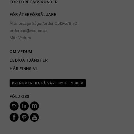
FÖR FÖRETAGSKUNDER
FÖR ÅTERFÖRSÄLJARE
Återförsäljarfrågor/order 0512-576 70
orderbad@vedum.se
Mitt Vedum
OM VEDUM
LEDIGA TJÄNSTER
HÄR FINNS VI
PRENUMERERA PÅ VÅRT NYHETSBREV
FÖLJ OSS