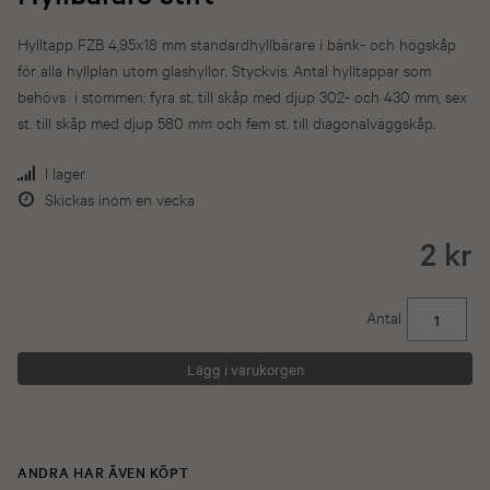
Hylltapp FZB 4,95x18 mm standardhyllbärare i bänk- och högskåp
för alla hyllplan utom glashyllor. Styckvis. Antal hylltappar som
behövs i stommen: fyra st. till skåp med djup 302- och 430 mm, sex
st. till skåp med djup 580 mm och fem st. till diagonalväggskåp.
I lager
Skickas inom en vecka
2 kr
Antal
ANDRA HAR ÄVEN KÖPT