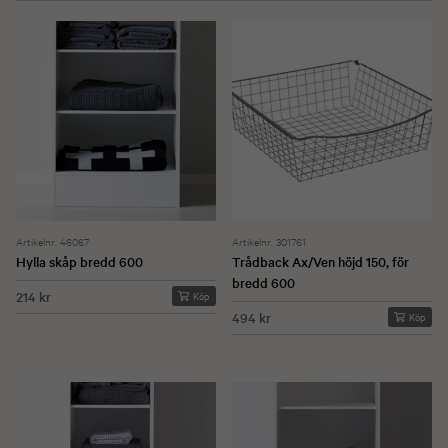
Artikelnr. 46067
Artikelnr. 301761
Hylla skåp bredd 600
Trådback Ax/Ven höjd 150, för
bredd 600
214 kr
Köp
494 kr
Köp