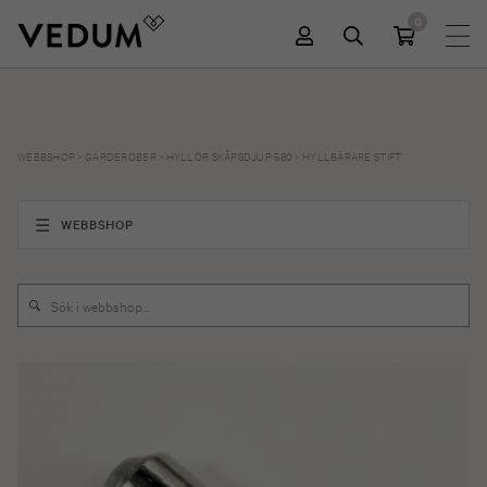
0
WEBBSHOP
>
GARDEROBER
>
HYLLOR SKÅPSDJUP 580
>
HYLLBÄRARE STIFT
WEBBSHOP