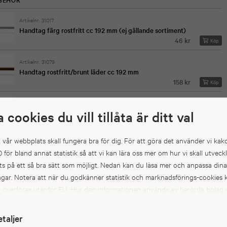
Artikelnr. 31017
Handtag färg rostfritt cc 192 mm (ej gällande sortiment)
46 kr
Köp
Artikelnr. 31079
Handtag rostfritt/brunt läder cc 192 mm
158 kr
Köp
Artikelnr. 31013
252 kr
a cookies du vill tillåta är ditt val
Handtag Aster cc 128 svart/krom
Köp
Artikelnr. 31217
att vår webbplats skall fungera bra för dig. För att göra det använder vi kak
48 kr
Handtag Cikoria 128 färg rostfri
Köp
) för bland annat statistik så att vi kan lära oss mer om hur vi skall utveck
s på ett så bra sätt som möjligt. Nedan kan du läsa mer och anpassa dina
ingar. Notera att när du godkänner statistik och marknadsförings-cookie
a överföras utanför EU. Hur den informationen används av berörda bolag v
kt. Till exempel uppfyller inte USA:s lagstiftning alla de krav gällande hant
pgifter som ställs inom EU, vilket kan innebära vissa risker för dina
etaljer
pgifter. De berörda bolagen måste lämna över uppgifter till brottsbekä