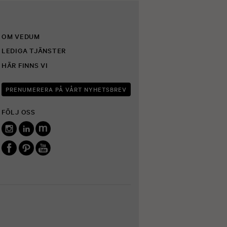
OM VEDUM
LEDIGA TJÄNSTER
HÄR FINNS VI
PRENUMERERA PÅ VÅRT NYHETSBREV
FÖLJ OSS