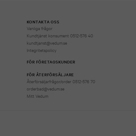
KONTAKTA OSS
Vanliga frågor
Kundtjänst konsument 0512-576 40
kundtjanst@vedum.se
Integritetspolicy
FÖR FÖRETAGSKUNDER
FÖR ÅTERFÖRSÄLJARE
Återförsäljarfrågor/order 0512-576 70
orderbad@vedum.se
Mitt Vedum