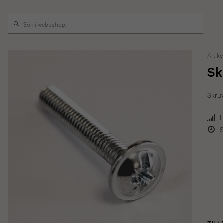
Artike
Sk
Skru
I
S
TIL