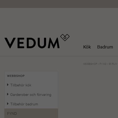
Kök
Badrum
WEBBSHOP
>
FYND
>
SKRUV 
WEBBSHOP
Tillbehör kök
Garderober och förvaring
Tillbehör badrum
FYND