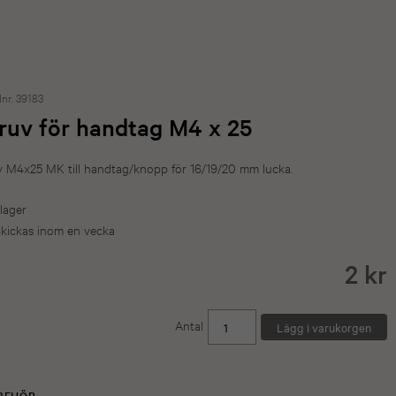
lnr. 39183
ruv för handtag M4 x 25
v M4x25 MK till handtag/knopp för 16/19/20 mm lucka.
 lager
kickas inom en vecka
2 kr
Antal
LBEHÖR