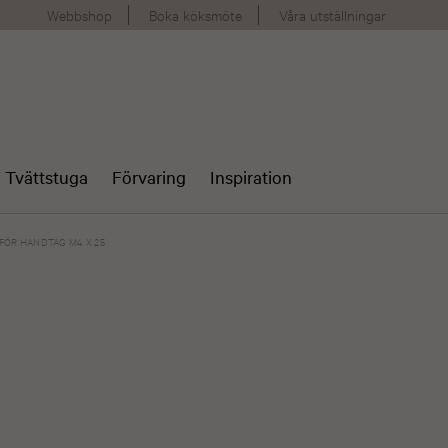
Webbshop
Boka köksmöte
Våra utställningar
Tvättstuga
Förvaring
Inspiration
FÖR HANDTAG M4 X 25